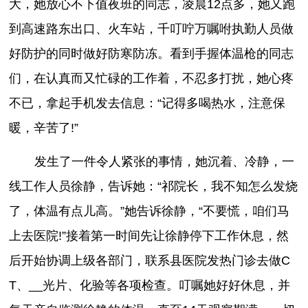
大，她放心不下值夜班的同志，凌晨12点多，她又跑
到高速路东出口、火车站，千叮咛万嘱咐执勤人员做
好防护的同时做好防寒防冻。看到手握体温枪的同志
们，在认真而又忙碌的工作着，不忍多打扰，她心疼
不已，拿起手机发去信息：“记得多喝热水，注意保
暖，辛苦了!”
发生了一件令人紧张的事情，她沉着、冷静，一
线工作人员徐静，告诉她：“祁院长，我不知怎么发烧
了，体温有点儿高。”她告诉徐静，“不要慌，咱们马
上去医院!”接着第一时间先让徐静停下工作休息，然
后开始协调上级各部门，联系县医院发热门诊去做C
T、__光片、化验等各项检查。叮嘱她好好休息，并