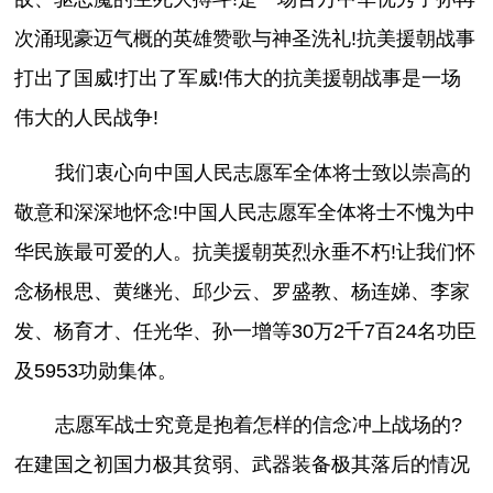
次涌现豪迈气概的英雄赞歌与神圣洗礼!抗美援朝战事
打出了国威!打出了军威!伟大的抗美援朝战事是一场
伟大的人民战争!
我们衷心向中国人民志愿军全体将士致以崇高的
敬意和深深地怀念!中国人民志愿军全体将士不愧为中
华民族最可爱的人。抗美援朝英烈永垂不朽!让我们怀
念杨根思、黄继光、邱少云、罗盛教、杨连娣、李家
发、杨育才、任光华、孙一增等30万2千7百24名功臣
及5953功勋集体。
志愿军战士究竟是抱着怎样的信念冲上战场的?
在建国之初国力极其贫弱、武器装备极其落后的情况