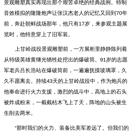
景观雕塑真实再现出那个艰苦卓绝的经典战例。特制
音效模拟的隆隆炮声让张汉杰老人的记忆又回到70年
前，奔赴朝鲜战场那年，他只有17岁，来参观主题展
览时，他特意穿上了旧军装。
上甘岭战役景观雕塑前，一方展柜里静静陈列着
从特级英雄黄继光牺牲处挖出的爆破筒。91岁的志愿
军老兵吕长浩站在爆破筒前，一遍遍抚摸玻璃罩，久
久不愿离去。持续43天的上甘岭战役中，作为炮兵的
他奉命进行火力支援，激烈的战斗中，高地上的石头
被炸成粉末，一截截枯木飞上了天，阵地的山头被生
生削去两米。
“那时我们的火力、装备比美军差远了。但我们的