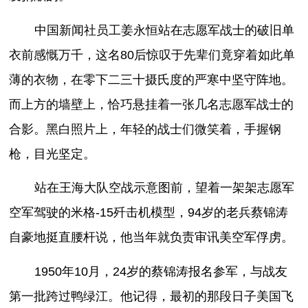
中国新闻社员工姜永恒站在志愿军战士的破旧单
衣前感慨万千，这名80后惊叹于先辈们竟穿着如此单
薄的衣物，在零下二三十摄氏度的严寒中坚守阵地。
而上方的墙壁上，恰巧悬挂着一张几名志愿军战士的
合影。黑白照片上，年轻的战士们微笑着，手握钢
枪，目光坚定。
站在王海大队空战示意图前，望着一架架志愿军
空军驾驶的米格-15歼击机模型，94岁的老兵蔡锦涛
自豪地挺直腰杆说，他当年就负责审讯美空军俘虏。
1950年10月，24岁的蔡锦涛报名参军，与战友
第一批跨过鸭绿江。他记得，最初的那段日子美国飞