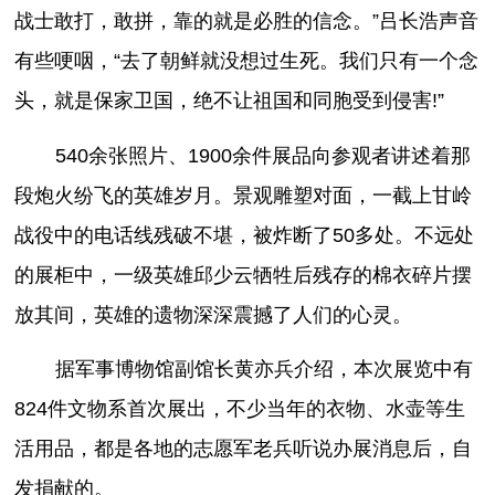
战士敢打，敢拼，靠的就是必胜的信念。”吕长浩声音
有些哽咽，“去了朝鲜就没想过生死。我们只有一个念
头，就是保家卫国，绝不让祖国和同胞受到侵害!”
540余张照片、1900余件展品向参观者讲述着那
段炮火纷飞的英雄岁月。景观雕塑对面，一截上甘岭
战役中的电话线残破不堪，被炸断了50多处。不远处
的展柜中，一级英雄邱少云牺牲后残存的棉衣碎片摆
放其间，英雄的遗物深深震撼了人们的心灵。
据军事博物馆副馆长黄亦兵介绍，本次展览中有
824件文物系首次展出，不少当年的衣物、水壶等生
活用品，都是各地的志愿军老兵听说办展消息后，自
发捐献的。