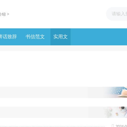
>
介绍
讲话致辞
书信范文
实用文
2024-0