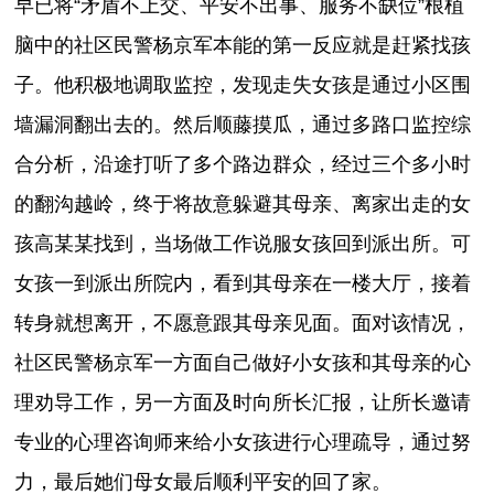
早已将“矛盾不上交、平安不出事、服务不缺位”根植
脑中的社区民警杨京军本能的第一反应就是赶紧找孩
子。他积极地调取监控，发现走失女孩是通过小区围
墙漏洞翻出去的。然后顺藤摸瓜，通过多路口监控综
合分析，沿途打听了多个路边群众，经过三个多小时
的翻沟越岭，终于将故意躲避其母亲、离家出走的女
孩高某某找到，当场做工作说服女孩回到派出所。可
女孩一到派出所院内，看到其母亲在一楼大厅，接着
转身就想离开，不愿意跟其母亲见面。面对该情况，
社区民警杨京军一方面自己做好小女孩和其母亲的心
理劝导工作，另一方面及时向所长汇报，让所长邀请
专业的心理咨询师来给小女孩进行心理疏导，通过努
力，最后她们母女最后顺利平安的回了家。