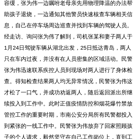
容缓，张为伟一边嘱咐老母亲先用物理降温的办法帮
助孩子退烧，一边通知其他警员快速核查车辆相关信
息，自己在停车场周边巡查并找到车辆的驾驶人员。
经走访、询问张为伟了解到，司机张某和妻子两人于
1月24日驾驶车辆从湖北出发，25日抵达青岛，两人
只在车内过夜，并没有在人员密集的区域活动。民警
张为伟迅速联系疾控人员到现场对两人进行了身体检
查。得知检查结果两人均无异常情况，民警张为伟这
才松了一口气，并成功劝返两人，随后返回派出所继
续投入到工作中。此时正值疫情防控和烟花爆竹禁放
管控工作的重要时期，市南公安分局所有民警都投入
到紧张的一线工作中。民警张为伟放弃了回家照顾孩
子的个人请求，毅然坚守在自己工作岗位上，直到工