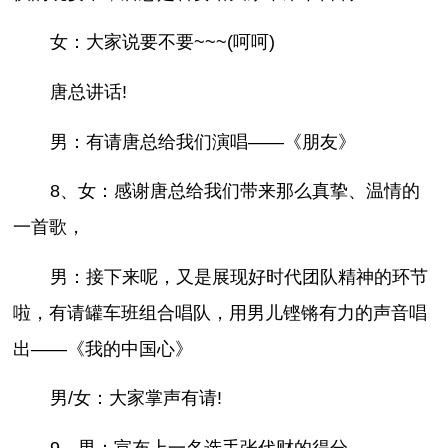
女：大家说要不要~~~(呵呵)
唐总讲话!
男：有请唐总给我们演唱——《朋友》
8、女：感谢唐总给我们带来那么真挚、温情的
一首歌，
男：接下来呢，又是展现好时代团队精神的环节
啦，有请罐车班组合唱队，用男儿铿锵有力的声音唱
出——《我的中国心》
男/女：大家掌声有请!