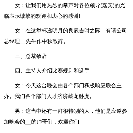
女：让我们用热烈的掌声对各位领导(嘉宾)的光
临表示诚挚的欢迎和衷心的感谢!
女：在这举杯邀明月的良辰吉时之际，有请公司
总经理__先生作中秋致辞。
三、总裁致辞
四、主持人介绍比赛规则和选手
女：今天这台晚会由各个部门积极响应联合主
办。我们各个部门人才济济藏龙卧虎。
男：这当中还有一群很特别的人，他们是应邀参
加晚会的__的帅哥们，欢迎你们。