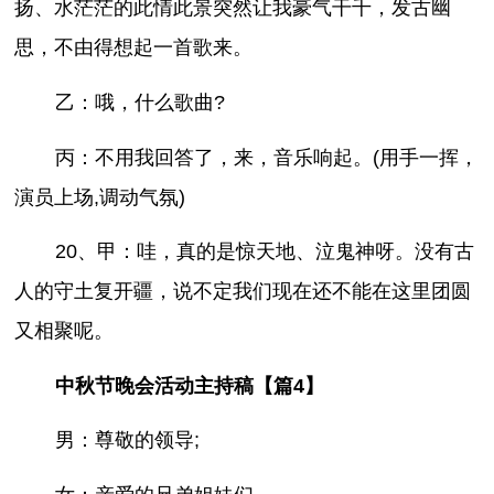
扬、水茫茫的此情此景突然让我豪气干千，发古幽
思，不由得想起一首歌来。
乙：哦，什么歌曲?
丙：不用我回答了，来，音乐响起。(用手一挥，
演员上场,调动气氛)
20、甲：哇，真的是惊天地、泣鬼神呀。没有古
人的守土复开疆，说不定我们现在还不能在这里团圆
又相聚呢。
中秋节晚会活动主持稿【篇4】
男：尊敬的领导;