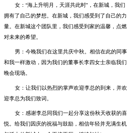
女：“海上升明月，天涯共此时”，在新城，我们
拥有了自己的梦想。在新城，我们感受到了自己的力
量。在新城这个团队里，我们感受到家的温馨，点燃
对未来的希望。
男：今晚我们在这里共庆中秋。相信在此的同事
和我一样激动，因为我们的董事长李四女士亲临我们
晚会现场。
女：让我们以热烈的掌声欢迎李总的到来，并欢
迎李总为我们致词。
女：感谢李总同我们一起分享这份秋天收获的喜
悦。给我们因庆的祝福与鼓励，相信年轻并充满生机