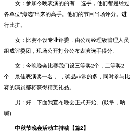
女：参加今晚表演的的有__选手，他们都是经过
各单位“海选”出来的高手。他们的节目当场评分。进
行比拼。
女：比赛不设专业评委，由公司经理级管理人员
组成评委团，现场公开打分公布表演选手得分。
女：今晚晚会比赛我们设三等奖2个，二等奖2
个，最佳表演奖一名， ，奖品非常的多，同时参与比
赛的演员都将获得精美礼品。
男：好，下面我宣布晚会正式开始。(鼓掌，呐
喊)
中秋节晚会活动主持稿【篇2】