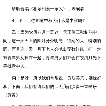
请听合唱《相亲相爱一家人》，表演者……….
4、甲：…你知道中秋为什么是中秋吗?
乙：因为农历八月十五这一天正值三秋制的中
间，这一天天上的圆月分外明亮，特别的大，特别的
圆。而且这一天，月下老人会抛出无数红线，把一对
对青年男女拴在一起，青年男女们都会在皎洁月光下
寻找意中人。
丙：是呀，所以我们常常说：良辰美景，姻缘好
和。下面，我们有请我们的…为我们演奏一首民乐
《良宵》