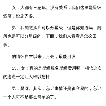
女：人都有三急嘛。没有关系，我们这里是星级
酒店，设施齐备。
男：我知道酒店可以分星级，但是你知道吗，厕
所也是可以分星级的。下面，我们来看看是怎么回
事。
的情怀自古以来，月亮，最能引发
13、女：真的是星级服务星级费用呀。相信这次
的迹遇一定让人难以忘怀
男：是呀。其实，忘记事情还是很容易的，忘记
一个人可不是那么简单的了。