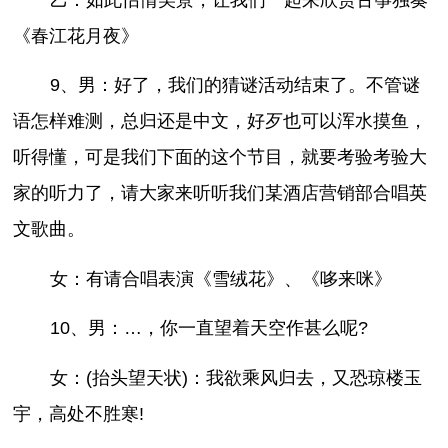
《春江花月夜》
9、男：好了，我们的猜谜活动结束了。不管谜
语怎样难测，总归还是中文，好歹也可以浑水摸鱼，
听得懂，可是我们下面的这个节目，就要考验考验大
家的听力了，请大家来听听我们某酒店营销部合唱英
文歌曲。
女：有请合唱表演《雪绒花》、《哆来咪》
10、男：…，你一直望着天空作甚么呢?
女：(抬头望天状)：我欲乘风归去，又恐琼楼玉
宇，高处不胜寒!