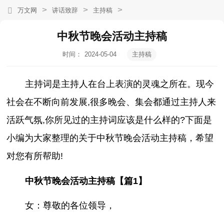
>
>
>
万文网
讲话致辞
主持稿
中秋节晚会活动主持稿
时间：
2024-05-04
主持稿
10:26:42
主持词是主持人在台上表演的灵魂之所在。现今
社会在不断向前发展,很多晚会、集会都通过主持人来
活跃气氛,你所见过的主持词应该是什么样的?下面是
小编为大家整理的关于中秋节晚会活动主持稿，希望
对您有所帮助!
中秋节晚会活动主持稿【篇1】
女：尊敬的各位领导，