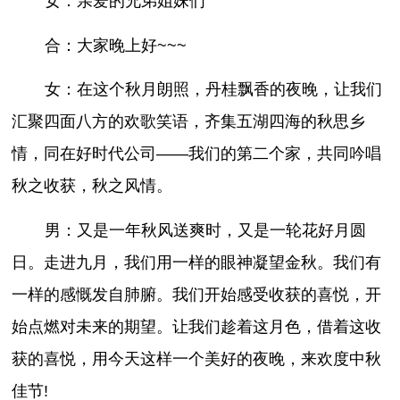
女：亲爱的兄弟姐妹们
合：大家晚上好~~~
女：在这个秋月朗照，丹桂飘香的夜晚，让我们
汇聚四面八方的欢歌笑语，齐集五湖四海的秋思乡
情，同在好时代公司——我们的第二个家，共同吟唱
秋之收获，秋之风情。
男：又是一年秋风送爽时，又是一轮花好月圆
日。走进九月，我们用一样的眼神凝望金秋。我们有
一样的感慨发自肺腑。我们开始感受收获的喜悦，开
始点燃对未来的期望。让我们趁着这月色，借着这收
获的喜悦，用今天这样一个美好的夜晚，来欢度中秋
佳节!