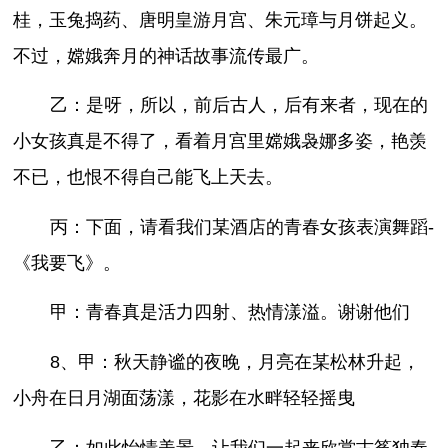
桂，玉兔捣药、唐明皇游月宫、朱元璋与月饼起义。
不过，嫦娥奔月的神话故事流传最广。
乙：是呀，所以，前后古人，后有来者，现在的
小女孩真是不得了，看着月宫里嫦娥袅娜多姿，艳羡
不已，也恨不得自己能飞上天去。
丙：下面，请看我们某酒店的青春女孩表演舞蹈-
《我要飞》。
甲：青春真是活力四射、热情漾溢。谢谢他们
8、甲：秋天静谧的夜晚，月亮在某松林升起，
小舟在日月湖面荡漾，花影在水畔轻轻摇曳
乙：如此怡情美景，让我们一起来欣赏古筝独奏