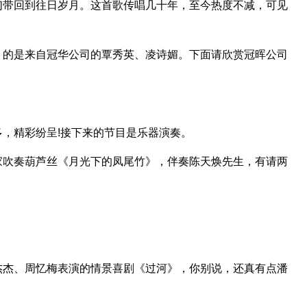
们带回到往日岁月。这首歌传唱几十年，至今热度不减，可见
》的是来自冠华公司的覃秀英、凌诗媚。下面请欣赏冠晖公司
，精彩纷呈!接下来的节目是乐器演奏。
家吹奏葫芦丝《月光下的凤尾竹》，伴奏陈天焕先生，有请两
杰杰、周忆梅表演的情景喜剧《过河》，你别说，还真有点潘