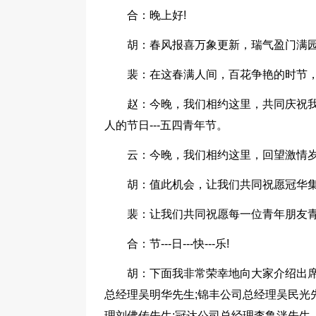
合：晚上好!
胡：春风报喜万象更新，瑞气盈门满
裴：在这春满人间，百花争艳的时节，我
赵：今晚，我们相约这里，共同庆祝我
人的节日---五四青年节。
云：今晚，我们相约这里，回望激情岁
胡：值此机会，让我们共同祝愿冠华集
裴：让我们共同祝愿每一位青年朋友青春
合：节---日---快---乐!
胡：下面我非常荣幸地向大家介绍出
总经理吴明华先生;锦丰公司总经理吴民光
理刘佛传先生;冠达公司总经理李鲁泮先生