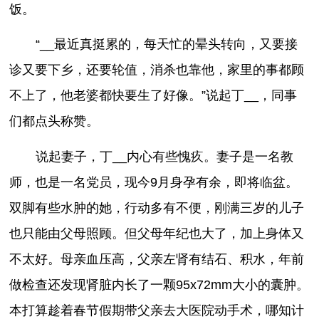
饭。
“__最近真挺累的，每天忙的晕头转向，又要接
诊又要下乡，还要轮值，消杀也靠他，家里的事都顾
不上了，他老婆都快要生了好像。”说起丁__，同事
们都点头称赞。
说起妻子，丁__内心有些愧疚。妻子是一名教
师，也是一名党员，现今9月身孕有余，即将临盆。
双脚有些水肿的她，行动多有不便，刚满三岁的儿子
也只能由父母照顾。但父母年纪也大了，加上身体又
不太好。母亲血压高，父亲左肾有结石、积水，年前
做检查还发现肾脏内长了一颗95x72mm大小的囊肿。
本打算趁着春节假期带父亲去大医院动手术，哪知计