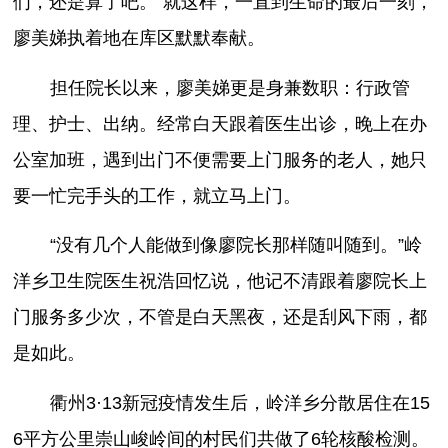
们，还是算了吧。”就这样，一直到生命的最后一刻，
廖美娣执着地在库区默默奉献。
担任院长以来，廖美娣更是身兼数职：行政管
理、护士、出纳。经常白天跟着医生出诊，晚上在办
公室加班，遇到出门不便需要上门服务的老人，她只
要一忙完手头的工作，就立马上门。
“没有几个人能做到像廖院长那样随叫随到。”岭
洋乡卫生院医生祝浩回忆说，他记不清跟着廖院长上
门服务多少次，不管是白天黑夜，还是刮风下雨，都
是如此。
衢州3·13新冠疫情发生后，岭洋乡分散居住在15
6平方公里崇山峻岭间的村民们共做了6轮核酸检测。