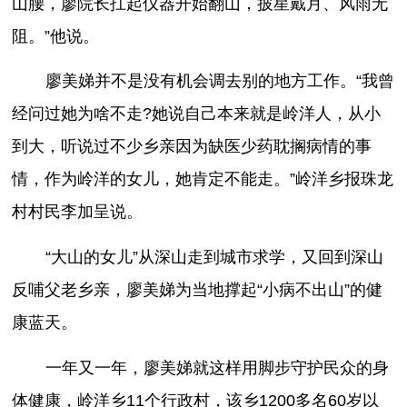
山腰，廖院长扛起仪器开始翻山，披星戴月、风雨无
阻。”他说。
廖美娣并不是没有机会调去别的地方工作。“我曾
经问过她为啥不走?她说自己本来就是岭洋人，从小
到大，听说过不少乡亲因为缺医少药耽搁病情的事
情，作为岭洋的女儿，她肯定不能走。”岭洋乡报珠龙
村村民李加呈说。
“大山的女儿”从深山走到城市求学，又回到深山
反哺父老乡亲，廖美娣为当地撑起“小病不出山”的健
康蓝天。
一年又一年，廖美娣就这样用脚步守护民众的身
体健康，岭洋乡11个行政村，该乡1200多名60岁以