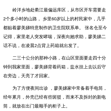
岭洋乡地处衢江最偏远库区，从市区开车需要走
2个多小时的山路， 乡里60岁以上的村民家中，几乎
都贴着廖美娣特意制作的卫生院联系单。 张名仓至今
记得，家里老人突发哮喘，深夜向她求助，廖美娣二
话不说，在凌晨2点背上药箱就出发了。
二三十公分的那种小路，在山区里面要走四十分
钟到我家里面，廖美娣背着药箱，盐水挂上去以后守
在旁边，天亮了才回家。
为了方便夜间出诊 ，廖美娣家中常备着手电筒，
经年累月，外壳已经有些斑驳，而来不及拆封的新电
筒，就放在出门最顺手的柜子上。