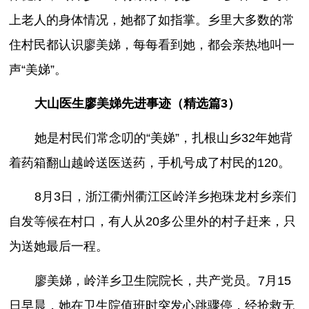
上老人的身体情况，她都了如指掌。乡里大多数的常
住村民都认识廖美娣，每每看到她，都会亲热地叫一
声“美娣”。
大山医生廖美娣先进事迹（精选篇3）
她是村民们常念叨的“美娣”，扎根山乡32年她背
着药箱翻山越岭送医送药，手机号成了村民的120。
8月3日，浙江衢州衢江区岭洋乡抱珠龙村乡亲们
自发等候在村口，有人从20多公里外的村子赶来，只
为送她最后一程。
廖美娣，岭洋乡卫生院院长，共产党员。7月15
日早晨，她在卫生院值班时突发心跳骤停，经抢救无