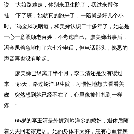
说：‘大娘路难走，你别来卫生院了，我过来帮你
挂。’下了班，她就真的跑来了，一陪就是好几个小
时。”冯金凤哽咽道，和美娣认识二十多年了，她总是
一心一意照顾老百姓，不考虑自己。廖美娣出事后，
冯金凤着急地打了六七个电话，但电话那头，熟悉的
声音再也没有响起。
廖美娣已经离开半个月，李玉清还是没有缓过
来，“那天，路过岭洋卫生院，习惯性地想去看看美
娣，突然想到她已经不在了，心里像被针扎到一样
疼。”
65岁的李玉清是外嫁到岭洋乡的媳妇，退休后随
着丈夫回老家定居。她的身体不太好，患有心血管疾