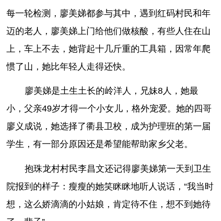
每一轮检测，廖美娣都参与其中，遇到红码村民和年
迈的老人，廖美娣上门给他们做核酸，有些人住在山
上，车上不去，她背起十几斤重的工具箱，因常年爬
惯了山，她比年轻人走得还快。
廖美娣是土生土长的岭洋人，兄妹8人，她最
小，父亲49岁才得一个小女儿，格外宠爱。她的四哥
廖义成说，她选择了衢县卫校，成为护理班的第一届
学生，有一部分原因还是希望能帮助家乡父老。
抱珠龙村村民李昌文还记得廖美娣第一天到卫生
院报到的样子：瘦瘦的她笑眯眯地听人说话，“我当时
想，这么娇滴滴的小姑娘，肯定待不住，想不到她待