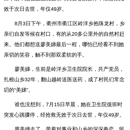
效于次日去世，年仅49岁。
8月3日下午，衢州市衢江区岭洋乡抱珠龙村，乡
亲们自发等候在村口，有的从20多公里外的自然村赶
来。他们都想送廖美娣最后一程，哪怕已经看不到她
亲切的笑容，触不到那双柔软的手。
廖美娣，生前是岭洋乡卫生院院长，共产党员，
扎根山乡32年，翻山越岭送医送药，成了村民们常念
叨的“美娣”。
谁也没想到，7月15日早晨，她在卫生院值班时
突发心跳骤停，经抢救无效于次日去世，年仅49岁。
廖美娣走了，带着对事业和山乡的深深眷恋。留