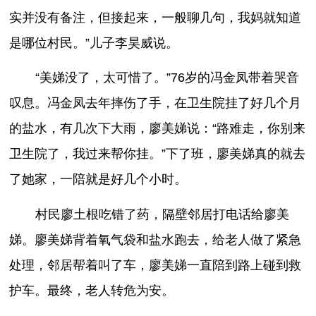
实并没有备注，但接起来，一般聊几句，我妈就知道
是哪位村民。”儿子李昊威说。
“美娣没了，太可惜了。”76岁的冯金凤带着哭音
叹息。冯金凤去年摔伤了手，在卫生院挂了好几个月
的盐水，有几次下大雨，廖美娣说：“路难走，你别来
卫生院了，我过来帮你挂。”下了班，廖美娣真的就去
了她家，一陪就是好几个小时。
村民廖土根吃错了药，隔壁邻居打电话给廖美
娣。廖美娣背着氧气袋和盐水跑去，给老人做了紧急
处理，邻居帮着叫了车，廖美娣一直陪到路上碰到救
护车。最终，老人转危为安。