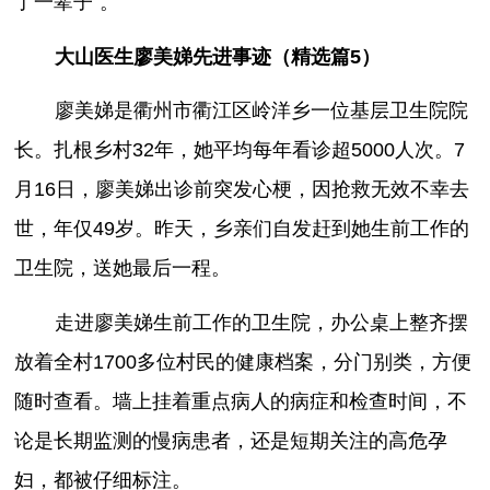
了一辈子”。
大山医生廖美娣先进事迹（精选篇5）
廖美娣是衢州市衢江区岭洋乡一位基层卫生院院
长。扎根乡村32年，她平均每年看诊超5000人次。7
月16日，廖美娣出诊前突发心梗，因抢救无效不幸去
世，年仅49岁。昨天，乡亲们自发赶到她生前工作的
卫生院，送她最后一程。
走进廖美娣生前工作的卫生院，办公桌上整齐摆
放着全村1700多位村民的健康档案，分门别类，方便
随时查看。墙上挂着重点病人的病症和检查时间，不
论是长期监测的慢病患者，还是短期关注的高危孕
妇，都被仔细标注。