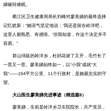
娣辗转难眠。
衢江区卫生健康局局长刘峰对廖美娣的最终选择
记忆犹新：“她语气坚定地说：‘我还是留在岭洋吧，
这里人都熟悉、有感情。’但我知道，作这个决定并不
容易。”
群山绵延的岭洋乡，杜鹃花谢了又开，毛竹长了
一茬又一茬。廖美娣始终如一，以“小我”成就“大
我”——154平方公里、11个行政村，是她最忠实的守
望。
大山医生廖美娣先进事迹（精选篇8）
廖美娣，生前是岭洋乡卫生院院长，共产党员，