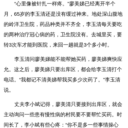
“心里像被针扎一样疼。”廖美娣已经离开半个
月，65岁的李玉清还是没有缓过神来。地处深山腹地
的岭洋卫生院，药品种类并不齐全，李玉清每天要吃
的两种治疗冠心病的药，卫生院没有。去城里买，要
转3次车才能到医院，来回一趟就是3个多小时。
李玉清问廖美娣能不能帮她买药，廖美娣爽快应
允。这之后，廖美娣只要出库区，都会给李玉清打个
电话。“我都记不清美娣帮我买多少次药了。”李玉清
说。
丈夫李小斌记得，廖美清只要接到出库区，就会
主动询问一些患有慢性病的村民要不要帮忙买药。时
间长了，李小斌有些心疼：“你不是多一些事情操心