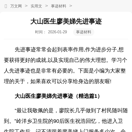
>
>
>
万文网
实用文
事迹材料
大山医生廖美娣先进事迹
时间：
2026-01-29
事迹材料
21:24:27
先进事迹常常会起到表率作用,作为进步分子,想
要获得更好的成就,以及实现自己的伟大理想。学习个
人先进事迹也是非常有必要的。下面是小编为大家整
理的关于，如果喜欢可以分享给身边的朋友喔!
大山医生廖美娣先进事迹（精选篇1）
“最让我敬佩的是，廖院长几乎做到了村民随叫随
到。”岭洋乡卫生院的90后医生祝浩回忆，他进入卫
生院工作后，记不清跟着廖美娣上门服务多少次。全