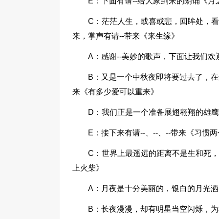
E：下面有请--给大家到来的朗诵《
C：茫茫人生，或喜或悲，回眸处，
来，掌声有请--带来《来生缘》
A：感谢--美妙的歌声，下面让我们欢
B：又是一个中秋夜即将要过去了，在
来《有多少爱可以重来》
D：我们正是一个准备展翅翱翔的雄鹰
E：接下来有请--、--、--带来《习惯
C：世界上最遥远的距离不是生和死，
上火柴》
A：月夜是十分美丽的，银白的月光洒
B：长夜漫漫，却有明星当空闪烁，为