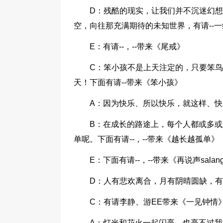
D：残酷的现实，让我们并不沉迷幻
空，向往那充满期待的未知世界，有请--
E：有请--，--带来《尾戒》
C：笨小孩不是上天注定的，只要笨
天！下面有请--带来《笨小孩》
A：因为快乐、所以快乐，就这样、快
B：在成长的路途上，每个人都或多
单呢。下面有请--，--带来《越长越孤单》
E：下面有请--，--带来《再说声salang
D：人有悲欢离合，月有阴晴圆缺，有时
C：有请李静、游EE带来《一见钟情
A：灯光和花火一起闪亮，也亮不过我