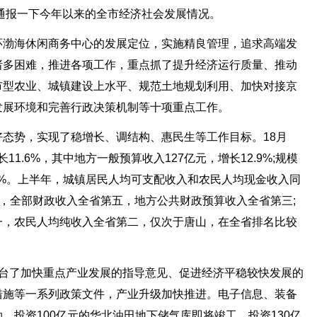
通报一下今年以来的全市经济社会发展情况。
环渤海休闲商务中心的发展定位，实施精良管理，追求高端发
诸多困难，推进各项工作，重点抓了提升经济运行质量、推动
市型农业、城镇建设上水平、规范土地规划利用、加快对接京
发展环境和完善行政决策机制等十项重点工作。
态势，实现了稳增长、调结构、惠民生等工作目标。18月
11.6%，其中地方一般预算收入127亿元，增长12.9%;规模
2.9%。上半年，城镇居民人均可支配收入和农民人均现金收入同
值来说，全部财政收入全省第五，地方公共财政预算收入全省第三;
一，农民人均纯收入全省第二，仅次于唐山，在全省排名比较
出台了加快重点产业发展的指导意见、促进经济平稳较快发展的
措施等一系列政策文件，产业升级加快推进。电子信息、装备
，投资100亿元的华北油田地下储气库即将竣工，投资130亿