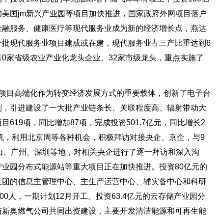
元的美国jm新兴产业园等项目加快推进，国家政府外网项目落户
金融服务、健康医疗等现代服务业成为新的经济增长点，燕达
一批现代服务业项目建成或在建，现代服务业占三产比重达到6
10家省级农业产业化龙头企业、32家市级龙头，重点实施了
把项目高端化作为转变经济发展方式的重要载体，创新了电子台
制，引进建设了一大批产业链条长、关联程度高、辐射带动大
619项，同比增加87项，完成投资501.7亿元，同比增长2
契机，利用北京周等各种机会，积极拜访对接央企、京企，与9
山、广州、深圳等地，对相关央企进行了逐一拜访和深入沟
业园分布式能源站等重大项目正在加快推进。投资80亿元的
集团的信息主管理中心、主生产运营中心、辅灾备中心和科研
00人，一期计划12月开工。投资63.4亿元的云存储产业园分
与新奥燃气公司共同出资建设，主要开发清洁能源和可再生能