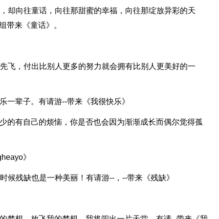
想，却向往童话，向往那甜蜜的幸福，向往那绽放异彩的天
一组带来《童话》。
鸟先飞，付出比别人更多的努力就会拥有比别人更美好的一
乐一辈子。有请游--带来《我很快乐》
或少的有自己的烦恼，你是否也会因为渐渐成长而偶尔觉得孤
heayo》
候残缺也是一种美丽！有请游--，--带来《残缺》
》
的梦想，放飞我的梦想，我将闯出一片天堂，有请--带来《我