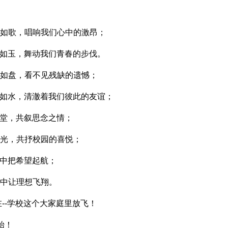
华如歌，唱响我们心中的激昂；
美如玉，舞动我们青春的步伐。
圆如盘，看不见残缺的遗憾；
光如水，清澈着我们彼此的友谊；
一堂，共叙思念之情；
时光，共抒校园的喜悦；
声中把希望起航；
语中让理想飞翔。
--学校这个大家庭里放飞！
始！