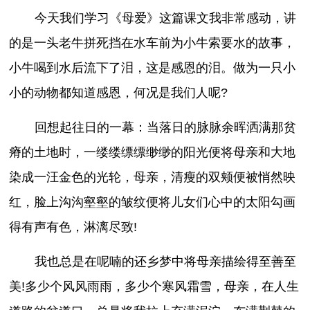
今天我们学习《母爱》这篇课文我非常感动，讲
的是一头老牛拼死挡在水车前为小牛索要水的故事，
小牛喝到水后流下了泪，这是感恩的泪。做为一只小
小的动物都知道感恩，何况是我们人呢?
回想起往日的一幕：当落日的脉脉余晖洒满那贫
瘠的土地时，一缕缕缥缥缈缈的阳光便将母亲和大地
染成一汪金色的光轮，母亲，清瘦的双颊便被悄然映
红，脸上沟沟壑壑的皱纹便将儿女们心中的太阳勾画
得有声有色，淋漓尽致!
我也总是在呢喃的还乡梦中将母亲描绘得至善至
美!多少个风风雨雨，多少个寒风霜雪，母亲，在人生