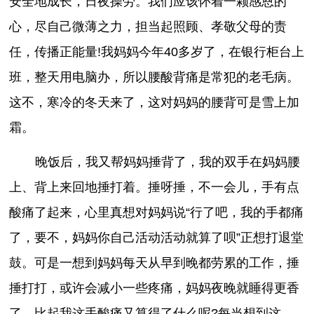
安全地成长，日夜操劳。我们应该怀着一颗感恩的
心，尽自己微薄之力，担当起照顾、孝敬父母的责
任，传播正能量!我妈妈今年40多岁了，在银行柜台上
班，整天用电脑办，所以腰酸背痛是常犯的老毛病。
这不，寒冷的冬天来了，这对妈妈的腰背可是雪上加
霜。
晚饭后，我又帮妈妈捶背了，我的双手在妈妈腰
上、背上来回地捶打着。捶呀捶，不一会儿，手有点
酸痛了起来，心里真想对妈妈说“行了吧，我的手都痛
了，要不，妈妈你自己活动活动就算了呗”正想打退堂
鼓。可是一想到妈妈每天从早到晚都劳累的工作，捶
捶打打，或许会减小一些疼痛，妈妈夜晚就睡得更香
了，比起我这手酸痛又算得了什么呢?每当想到这，