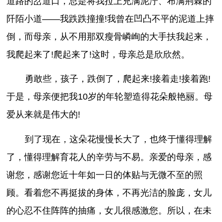
道路的岔道口，总是将我拉上充满泥泞、布满荆棘的
阡陌小道——我跌跌撞撞!我曾在凹凸不平的泥道上摔
倒，而母亲，从不用那双瘦骨嶙峋的大手扶我起来，
我爬起来了!爬起来了!这时，母亲总是欣欣然。
勇敢些，孩子，跌倒了，爬起来!接着走!接着跑!
于是，母亲便把我10岁的年轮塑造得花朵般艳丽。母
爱从来就是伟大的!
到了现在，这朵花慢慢长大了，也终于懂得理解
了，懂得理解育花人的辛劳与不易。亲爱的母亲，感
谢您，感谢您近十年如一日的体贴与无微不至的照
顾。看着您不再挺拔的身体，不再光洁的脸庞，女儿
的心忍不住阵阵的抽痛，女儿很感激您。所以，在未