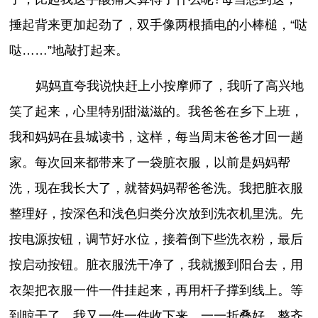
捶起背来更加起劲了，双手像两根插电的小棒槌，“哒
哒……”地敲打起来。
妈妈直夸我说快赶上小按摩师了，我听了高兴地
笑了起来，心里特别甜滋滋的。我爸爸在乡下上班，
我和妈妈在县城读书，这样，每当周末爸爸才回一趟
家。每次回来都带来了一袋脏衣服，以前是妈妈帮
洗，现在我长大了，就替妈妈帮爸爸洗。我把脏衣服
整理好，按深色和浅色归类分次放到洗衣机里洗。先
按电源按钮，调节好水位，接着倒下些洗衣粉，最后
按启动按钮。脏衣服洗干净了，我就搬到阳台去，用
衣架把衣服一件一件挂起来，再用杆子撑到线上。等
到晾干了，我又一件一件收下来，一一折叠好，整齐