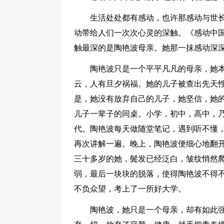
生活处处都有感动，也许那感动与世
动带给人们一次次心灵的深触。《感动中
触最深的是陶艳波母亲。她那一抹感动深
陶艳波只是一个平平凡凡的母亲，她
云，人有旦夕祸福。她的儿子被查出先天
是，她没有放弃自己的儿子，她坚信，她
儿子一辈子的同桌。小学，初中，高中，
代。陶艳波每天做随堂笔记，遇到听不懂
再次讲解一遍。晚上，陶艳波便细心地翻
三十多岁的她，鬓发已经泛白，皱纹悄然
弱，最后一块块的脱落，使得陶艳波不得
不负众望，考上了一所好大学。
陶艳波，她只是一个母亲，却有如此