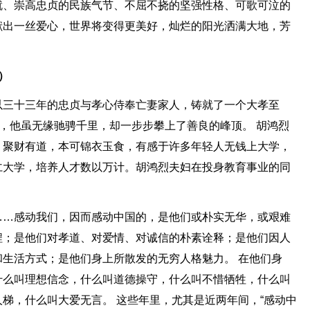
就、崇高忠贞的民族气节、不屈不挠的坚强性格、可歌可泣的
献出一丝爱心，世界将变得更美好，灿烂的阳光洒满大地，芳
）
以三十三年的忠贞与孝心侍奉亡妻家人，铸就了一个大孝至
马，他虽无缘驰骋千里，却一步步攀上了善良的峰顶。 胡鸿烈
，聚财有道，本可锦衣玉食，有感于许多年轻人无钱上大学，
仁大学，培养人才数以万计。胡鸿烈夫妇在投身教育事业的同
……感动我们，因而感动中国的，是他们或朴实无华，或艰难
程；是他们对孝道、对爱情、对诚信的朴素诠释；是他们因人
生活方式；是他们身上所散发的无穷人格魅力。 在他们身
什么叫理想信念，什么叫道德操守，什么叫不惜牺牲，什么叫
梯，什么叫大爱无言。 这些年里，尤其是近两年间，“感动中