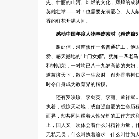
史、壮丽的山河、灿烂的文化，辉煌的成
英雄壮举——对！也需要充满爱心。人人
香的鲜花开满人间。
感动中国年度人物事迹素材（精选篇5
谢延信，河南焦作一名普通矿工，他
爱、感天撼地的“上门女婿”。犹如一匹老
和钟期荣，一对均已八十九岁高龄的夫妇
遂兼济天下，散尽一生家财，创办香港树
时令自身成为教育界的楷模。
还有罗映珍、李剑英、李丽、孟祥斌
执着，或惊天动地，或自强自爱的生命历
而异，却共同闪耀着人性光辉的工作方式和
上，国人又一次体会着什么叫精神力量，
无私无畏，什么叫执着追求，什么叫甘为人