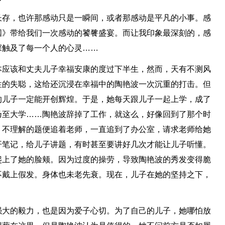
长存，也许那感动只是一瞬间，或者那感动是平凡的小事。感
国》带给我们一次感动的饕餮盛宴。而让我印象最深刻的，感
深触及了每一个人的心灵……
本应该和丈夫儿子幸福安康的度过下半生，然而，天有不测风
性的失聪，这给还沉浸在幸福中的陶艳波一次沉重的打击。但
的儿子一定能开创辉煌。于是，她每天跟儿子一起上学，成了
乃至大学……陶艳波辞掉了工作，就这么，好像回到了那个时
，不理解的题便追着老师，一直追到了办公室，请求老师给她
开笔记，给儿子讲题，有时甚至要讲好几次才能让儿子听懂。
爬上了她的脸颊。因为过度的操劳，导致陶艳波的秀发变得脆
不戴上假发。身体也未老先衰。现在，儿子在她的坚持之下，
强大的毅力，也是因为爱子心切。为了自己的儿子，她哪怕放