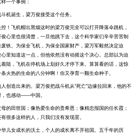
这样一个事例：
战斗机诞生，梁万俊接受这个任务。
失控！飞机帽出黑烟这时的梁万俊完全可以打开降落伞跳机，
万俊心里也很清楚，一旦他跳下去，这个科学家们辛辛苦苦制
堆废铁。为保全飞机，为保全国家财产，梁万军毅然决定迫
俊心里知道这一点，但他依然没有动摇这个决心。总部以为迫
机着陆，飞机在停机场上划好久才停下来。算算看的话，这惊
一条火热的生命的八分钟啊！你又孕育一颗生命种子。
人创造出来的。梁万俊把战斗机从“死亡”边缘拉回来，他的不
时，也感动——中国。
父母的田世国；像热爱生命的贵希恩；像精忠报国的任长霞；
还有很多这样的人，只我们没有发现罢。
中华儿女成长的沃土，个人的成长离不开祖国。五千年的历