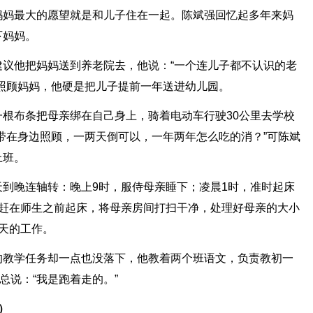
妈妈最大的愿望就是和儿子住在一起。陈斌强回忆起多年来妈
下妈妈。
议他把妈妈送到养老院去，他说：“一个连儿子都不认识的老
照顾妈妈，他硬是把儿子提前一年送进幼儿园。
根布条把母亲绑在自己身上，骑着电动车行驶30公里去学校
带在身边照顾，一两天倒可以，一年两年怎么吃的消？”可陈斌
上班。
到晚连轴转：晚上9时，服侍母亲睡下；凌晨1时，准时起床
要赶在师生之前起床，将母亲房间打扫干净，处理好母亲的大小
天的工作。
的教学任务却一点也没落下，他教着两个班语文，负责教初一
总说：“我是跑着走的。”
）