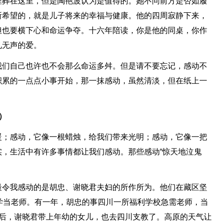
埋葬在这里，但是陶艳波认为是值得的。她不问前方是否如履
所希望的，就是儿子将来的幸福与健康。他的四周寂静下来，
但也要横下心和命运争夺。十六年陪读，你是他的同桌，你作
见无声的爱。
我们自己也许也不会那么命运多舛。但是请不要忘记，感动不
积累的一点点小事开始，那一抹感动，虽然清淡，但在纸上一
）
暖；感动，它像一根蜡烛，给我们带来光明；感动，它像一把
，生活中有许多事情都让我们感动。那些感动“惊天地泣鬼
最令我感动的是胡忠、谢晓君夫妇的所作所为。他们在藏区坚
学当老师。有一年，胡忠的事四川一所福利学校急需老师，当
年后，谢晓君带上年幼的女儿，也去四川支教了。高原的天气让