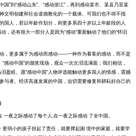
中国”到“感动山东”、“感动浙江”，再到感动某市、某县乃至某
精神文明创建和社会道德教化的一个载体。可我们也不得不指
动的国人，若以年龄作划分，则更多系四十岁以上年龄段的人
动，还有很大一部分人是因为“感动”重新触动了他们的“怀旧
感动，更多属于为感动而感动——一种作为看客的感动，而不是
 “感动中国”的颁奖现场，观众一次次泪流满面；我们相信，
泪盈眶。愿“感动中国”人物评选能触动更多国人的情感，震撼
的参与者。经济高速发展的中国，迫切需要修复和耕耘好自己的
）
 一夜之际感动了每个人,在一夜之际感动 了全中国。
 更弱小的孩子担起了责任，就要撑起困 境中的家庭，就要学