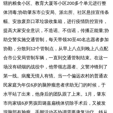
辖的粮食小区、教育大厦等小区200多个单元进行整
体消毒;协助肇东市公安局、派出所、社区悬挂宣传条
幅、安放废弃口罩垃圾收集箱，进行疫情防控宣传，
提高大家安全意识，不造谣、不信谣，传播正能量;协
助交警实施交通管制，每天带领30至40名志愿者参加
协勤，分散到12个管制点，从早上八点到晚上八点配
合市公安局管制车辆，一直到交通管制结束。在这一
场没有硝烟的战役中，他带领志愿者、义警冲锋到了
第一线。病魔无情人有情。当一个偏远农村的普通农
民家庭为年仅6岁的脑肿瘤患者求助无门的时候，于
水平站了出来，他身后的团队跟了上来。1月，肇东
市尚家镇6岁男孩田璐嘉扁桃体切除手术后，又被发
现脑部有肿瘤，手脚活动不协调需要康复治疗。钱从