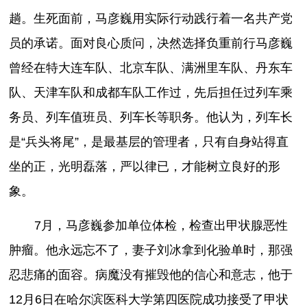
趟。生死面前，马彦巍用实际行动践行着一名共产党
员的承诺。面对良心质问，决然选择负重前行马彦巍
曾经在特大连车队、北京车队、满洲里车队、丹东车
队、天津车队和成都车队工作过，先后担任过列车乘
务员、列车值班员、列车长等职务。他认为，列车长
是“兵头将尾”，是最基层的管理者，只有自身站得直
坐的正，光明磊落，严以律已，才能树立良好的形
象。
7月，马彦巍参加单位体检，检查出甲状腺恶性
肿瘤。他永远忘不了，妻子刘冰拿到化验单时，那强
忍悲痛的面容。病魔没有摧毁他的信心和意志，他于
12月6日在哈尔滨医科大学第四医院成功接受了甲状