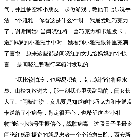
气，并且抽空和小朋友一起做游戏，教他们七步洗手
法。“小雅雅，你看这是什么?”“呀，我最爱吃巧克力
了，谢谢阿姨!”当闫晓红将一盒巧克力和卡通发卡，
送到6岁的小雅雅手中时，她看到小雅雅眼神里充满
了喜悦。原来这些都是闫晓红的女儿给妈妈的“小惊
喜”，是闫晓红整理行李箱时发现的。
“我比较怕冷，也容易积食，女儿就悄悄将暖水
袋、山楂丸放进去，那一刻我心里暖融融的，闺女长
大了。”闫晓红说，女儿要是知道她把巧克力和卡通发
卡送给了小病号，肯定很开心，也希望这些“小礼
物”能让小病号重振信心，战胜病毒。这段日子里最令
闫晓红感到振奋的就是患者一个个治愈出院，西安新