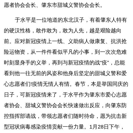
愿者协会会长、肇东市甜城义警协会会长。
于水平是一位地道的东北汉子，有着肇东人特有
的硬汉性格，敢作敢为，敢为人先，越是艰险越向
前。应对新冠疫情上一线、义助病人做康复、抗洪抢
险运物资，从一件件看似平凡的小事，到一次次危难
时刻显身手的义举，再到与新冠疫情的战“疫”，总能
看到他一往无前的风姿和他身后坚定的甜城义警和爱
心志愿者们!疫情无情人有情。春节，本是举国同庆的
日子，可新冠疫情来了，于水平作为肇东市爱心志愿
者协会、甜城义警协会会长快速做出反应，向肇东防
控指挥部请战，带领志愿者们随时待命，愿为抗击新
型冠状病毒感染疫情贡献一份力量。1月28日下午，