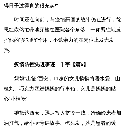
得日子过得真的很充实!”
时间还在向前，与疫情恶魔的战斗仍在进行，徐
思红依然忙碌地穿梭在医院各个角落，一如既往地发
挥他的“多功能”作用，不遗余力的在岗位上发光发
热。
疫情防控先进事迹一千字【篇5】
妈妈“出征”西安，11岁的女儿悄悄将暖水袋、山
楂丸、巧克力塞进妈妈的行李箱，女儿是妈妈的贴
心“小棉袄”。
她抵达西安，迅速投入抗疫一线，给确诊患者加
油打气，给小病号讲故事、梳头发，她是患者的暖