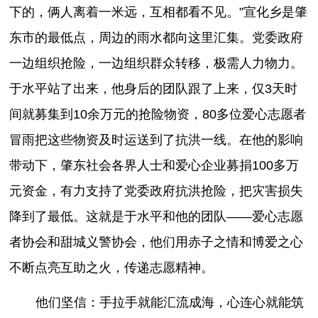
下的，俩人离着一米远，互相都看不见。”宣化乡是肇
东市的最低点，周边的雨水都向这里汇集。党委政府
一边组织抢险，一边组织群众转移，极需人力物力。
于水平站了出来，他身后的团队跟了上来，仅3天时
间就募集到10余万元的抢险物资，80多位爱心志愿者
冒雨把这些物资及时运送到了抗洪一线。在他的影响
带动下，肇东社会各界人士和爱心企业募捐100多万
元资金，有力支持了党委政府抗洪抢险，把灾害损失
降到了最低。这就是于水平和他的团队——爱心志愿
者协会和甜城义警协会，他们用赤子之情和博爱之心
不断点亮互助之火，传递志愿精神。
他们坚信：手拉手就能汇流成海，心连心就能筑