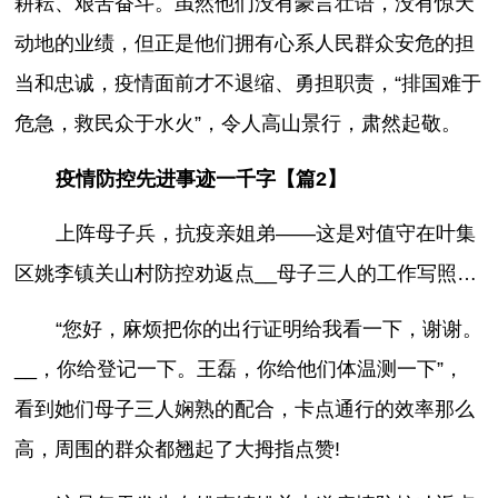
耕耘、艰苦奋斗。虽然他们没有豪言壮语，没有惊天
动地的业绩，但正是他们拥有心系人民群众安危的担
当和忠诚，疫情面前才不退缩、勇担职责，“排国难于
危急，救民众于水火”，令人高山景行，肃然起敬。
疫情防控先进事迹一千字【篇2】
上阵母子兵，抗疫亲姐弟——这是对值守在叶集
区姚李镇关山村防控劝返点__母子三人的工作写照…
“您好，麻烦把你的出行证明给我看一下，谢谢。
__，你给登记一下。王磊，你给他们体温测一下”，
看到她们母子三人娴熟的配合，卡点通行的效率那么
高，周围的群众都翘起了大拇指点赞!