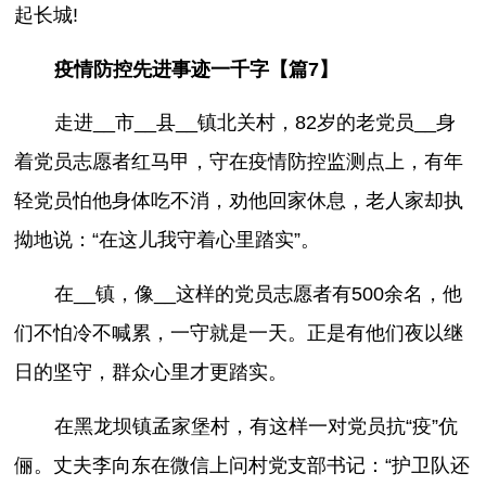
起长城!
疫情防控先进事迹一千字【篇7】
走进__市__县__镇北关村，82岁的老党员__身
着党员志愿者红马甲，守在疫情防控监测点上，有年
轻党员怕他身体吃不消，劝他回家休息，老人家却执
拗地说：“在这儿我守着心里踏实”。
在__镇，像__这样的党员志愿者有500余名，他
们不怕冷不喊累，一守就是一天。正是有他们夜以继
日的坚守，群众心里才更踏实。
在黑龙坝镇孟家堡村，有这样一对党员抗“疫”伉
俪。丈夫李向东在微信上问村党支部书记：“护卫队还