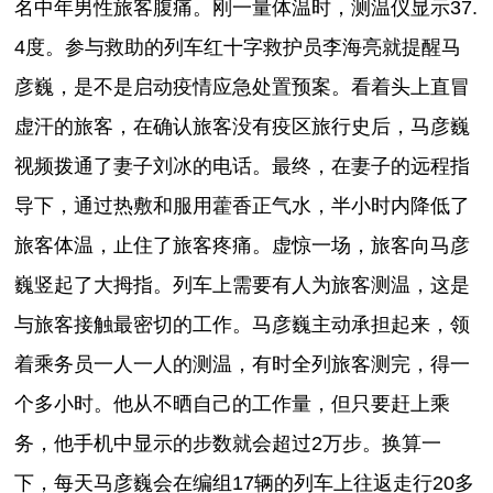
名中年男性旅客腹痛。刚一量体温时，测温仪显示37.
4度。参与救助的列车红十字救护员李海亮就提醒马
彦巍，是不是启动疫情应急处置预案。看着头上直冒
虚汗的旅客，在确认旅客没有疫区旅行史后，马彦巍
视频拨通了妻子刘冰的电话。最终，在妻子的远程指
导下，通过热敷和服用藿香正气水，半小时内降低了
旅客体温，止住了旅客疼痛。虚惊一场，旅客向马彦
巍竖起了大拇指。列车上需要有人为旅客测温，这是
与旅客接触最密切的工作。马彦巍主动承担起来，领
着乘务员一人一人的测温，有时全列旅客测完，得一
个多小时。他从不晒自己的工作量，但只要赶上乘
务，他手机中显示的步数就会超过2万步。换算一
下，每天马彦巍会在编组17辆的列车上往返走行20多