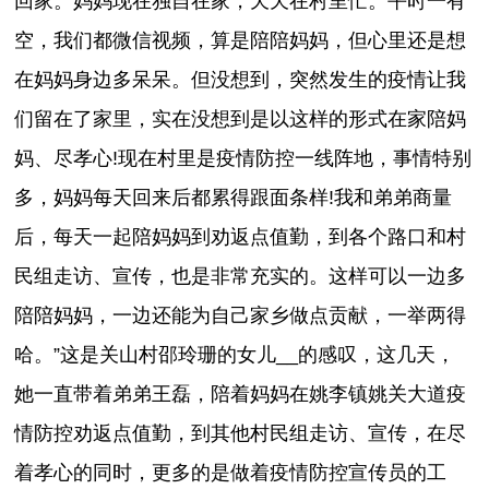
回家。妈妈现在独自在家，天天在村里忙。平时一有
空，我们都微信视频，算是陪陪妈妈，但心里还是想
在妈妈身边多呆呆。但没想到，突然发生的疫情让我
们留在了家里，实在没想到是以这样的形式在家陪妈
妈、尽孝心!现在村里是疫情防控一线阵地，事情特别
多，妈妈每天回来后都累得跟面条样!我和弟弟商量
后，每天一起陪妈妈到劝返点值勤，到各个路口和村
民组走访、宣传，也是非常充实的。这样可以一边多
陪陪妈妈，一边还能为自己家乡做点贡献，一举两得
哈。”这是关山村邵玲珊的女儿__的感叹，这几天，
她一直带着弟弟王磊，陪着妈妈在姚李镇姚关大道疫
情防控劝返点值勤，到其他村民组走访、宣传，在尽
着孝心的同时，更多的是做着疫情防控宣传员的工