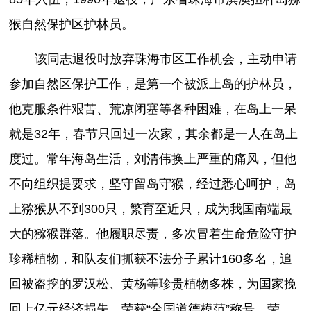
猴自然保护区护林员。
该同志退役时放弃珠海市区工作机会，主动申请
参加自然区保护工作，是第一个被派上岛的护林员，
他克服条件艰苦、荒凉闭塞等各种困难，在岛上一呆
就是32年，春节只回过一次家，其余都是一人在岛上
度过。常年海岛生活，刘清伟换上严重的痛风，但他
不向组织提要求，坚守留岛守猴，经过悉心呵护，岛
上猕猴从不到300只，繁育至近只，成为我国南端最
大的猕猴群落。他履职尽责，多次冒着生命危险守护
珍稀植物，和队友们抓获不法分子累计160多名，追
回被盗挖的罗汉松、黄杨等珍贵植物多株，为国家挽
回上亿元经济损失。荣获“全国道德模范”称号，荣