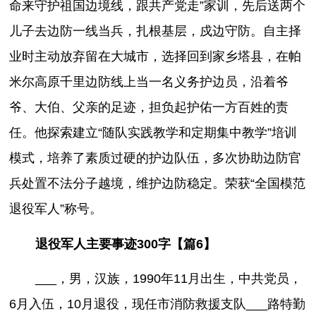
命来守护祖国边境线，跟共产党走”家训，先后送两个
儿子去边防一线当兵，扎根基层，戍边守防。自主择
业时主动放弃留在大城市，选择回到家乡塔县，在帕
米尔高原千里边防线上当一名义务护边员，沿着爷
爷、大伯、父亲的足迹，担负起护佑一方百姓的责
任。他探索建立“随队实践教学和定期集中教学”培训
模式，培养了素质过硬的护边队伍，多次协助边防官
兵处置不法分子越境，维护边防稳定。荣获“全国模范
退役军人”称号。
退役军人主要事迹300字【篇6】
___，男，汉族，1990年11月出生，中共党员，
6月入伍，10月退役，现任市消防救援支队___路特勤