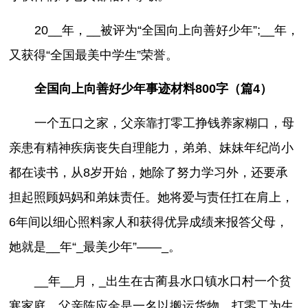
20__年，__被评为“全国向上向善好少年”;__年，
又获得“全国最美中学生”荣誉。
全国向上向善好少年事迹材料800字（篇4）
一个五口之家，父亲靠打零工挣钱养家糊口，母
亲患有精神疾病丧失自理能力，弟弟、妹妹年纪尚小
都在读书，从8岁开始，她除了努力学习外，还要承
担起照顾妈妈和弟妹责任。她将爱与责任扛在肩上，
6年间以细心照料家人和获得优异成绩来报答父母，
她就是__年“_最美少年”——_。
__年__月，_出生在古蔺县水口镇水口村一个贫
寒家庭，父亲陈应金是一名以搬运货物、打零工为生