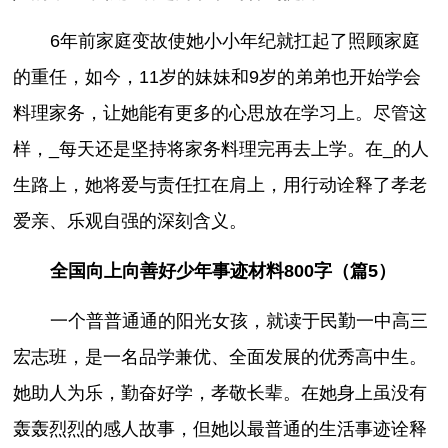
6年前家庭变故使她小小年纪就扛起了照顾家庭
的重任，如今，11岁的妹妹和9岁的弟弟也开始学会
料理家务，让她能有更多的心思放在学习上。尽管这
样，_每天还是坚持将家务料理完再去上学。在_的人
生路上，她将爱与责任扛在肩上，用行动诠释了孝老
爱亲、乐观自强的深刻含义。
全国向上向善好少年事迹材料800字（篇5）
一个普普通通的阳光女孩，就读于民勤一中高三
宏志班，是一名品学兼优、全面发展的优秀高中生。
她助人为乐，勤奋好学，孝敬长辈。在她身上虽没有
轰轰烈烈的感人故事，但她以最普通的生活事迹诠释