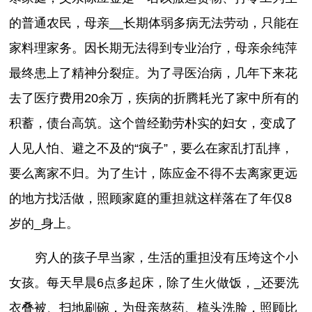
的普通农民，母亲__长期体弱多病无法劳动，只能在
家料理家务。因长期无法得到专业治疗，母亲余纯萍
最终患上了精神分裂症。为了寻医治病，几年下来花
去了医疗费用20余万，疾病的折腾耗光了家中所有的
积蓄，债台高筑。这个曾经勤劳朴实的妇女，变成了
人见人怕、避之不及的“疯子”，要么在家乱打乱摔，
要么离家不归。为了生计，陈应金不得不去离家更远
的地方找活做，照顾家庭的重担就这样落在了年仅8
岁的_身上。
穷人的孩子早当家，生活的重担没有压垮这个小
女孩。每天早晨6点多起床，除了生火做饭，_还要洗
衣叠被、扫地刷碗，为母亲熬药、梳头洗脸，照顾比