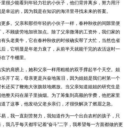
子里很少能看到年轻力壮的小伙子，他们背井离乡，努力用汗
我是幸运的，因为我是在知识的海洋里寻找未来的答案。
的更多。父亲和那些年轻的小伙子一样，春种秋收的间隙里便
厂，不顾疲劳地加班加点。除了父亲微薄的工资外，我们家的
前有头老黄牛，它在春种秋收的时候确实帮了大忙，当然也省
以后，它明显是年老力衰了，从前半天就能干完的农活这时一
睡在了牛棚里。
结实的肩膀上，她和父亲一样用粗糙的双手撑起半个天空。姐
脸乐开了花，母亲更是兴奋地落泪，因为姐姐是我们村第一个
村长还买了鞭炮大张旗鼓地燃放。当父亲知道姐姐的研究生是
间他整天闷在屋子里抽烟。为了筹集到高额的学费，他把家里
知道了这事，他发动父老乡亲们，才很快解决了燃眉之急。
不易，我一直刻苦努力，我知道作为一个出自农村的孩子，只
，我几乎每天都牢记着“奋斗”二字，我希望每一方面都做的更