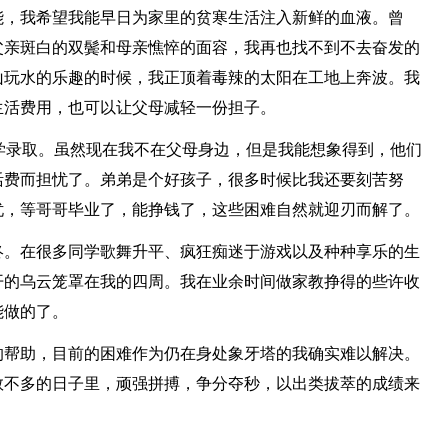
能，我希望我能早日为家里的贫寒生活注入新鲜的血液。曾
父亲斑白的双鬓和母亲憔悴的面容，我再也找不到不去奋发的
山玩水的乐趣的时候，我正顶着毒辣的太阳在工地上奔波。我
生活费用，也可以让父母减轻一份担子。
学录取。虽然现在我不在父母身边，但是我能想象得到，他们
活费而担忧了。弟弟是个好孩子，很多时候比我还要刻苦努
忧，等哥哥毕业了，能挣钱了，这些困难自然就迎刃而解了。
终。在很多同学歌舞升平、疯狂痴迷于游戏以及种种享乐的生
开的乌云笼罩在我的四周。我在业余时间做家教挣得的些许收
能做的了。
的帮助，目前的困难作为仍在身处象牙塔的我确实难以解决。
数不多的日子里，顽强拼搏，争分夺秒，以出类拔萃的成绩来