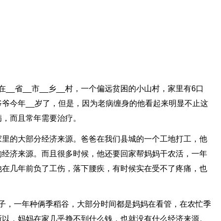
家在__省__市__乡__村，一个偏远贫困的小山村，家里有6口
爷今年__岁了，但是，因为老病缠身的他看起来明显不止这
病，而且常年需要治疗。
家里的大部分经济来源。爸爸在我们县城的一个工地打工，他
的经济来源。而且很多时候，他还要回家帮妈妈干农活，一年
他在几年前负了工伤，落下腰疾，有时候实在受不了疼痛，也
样子，一年种俩季稻谷，大部分时间都是妈妈在看管，在农忙季
所以，妈妈在家几乎挣不到什么钱，也就没有什么经济来源。