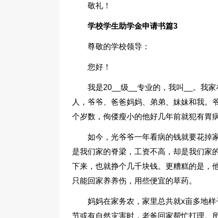
敬礼！
学校学生助学金申请书篇3
尊敬的学校领导：
您好！
我是20__级__专业的，我叫__。我
人，爷爷、爸爸妈妈、弟弟、妹妹和我。爷
个岁数，佝偻瘦小的他好几年前就犯有胃
如今，光爷爷一年看病的钱就要花掉
是我们家的脊梁，工资不高，却是我们家
下来，也就挣个几千块钱。更糟糕的是，
只能回家养养伤，用些便宜的草药。
妈妈在家务农，家里总共就x亩多地
节或有自然灾害时，老爸回家帮忙打理。