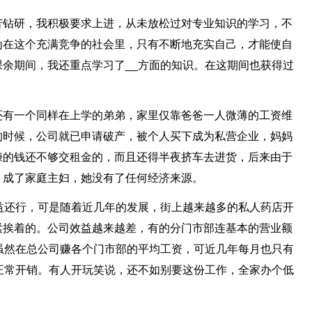
苦钻研，我积极要求上进，从未放松过对专业知识的学习，不
为在这个充满竞争的社会里，只有不断地充实自己，才能使自
余期间，我还重点学习了__方面的知识。在这期间也获得过
还有一个同样在上学的弟弟，家里仅靠爸爸一人微薄的工资维
的时候，公司就已申请破产，被个人买下成为私营企业，妈妈
赚的钱还不够交租金的，而且还得半夜挤车去进货，后来由于
，成了家庭主妇，她没有了任何经济来源。
益还行，可是随着近几年的发展，街上越来越多的私人药店开
紧挨着的。公司效益越来越差，有的分门市部连基本的营业额
虽然在总公司赚各个门市部的平均工资，可近几年每月也只有
正常开销。有人开玩笑说，还不如别要这份工作，全家办个低