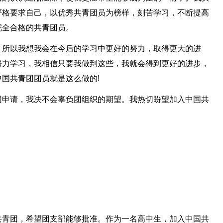
严格要求自己，以优秀共青团员为榜样，刻苦学习，不断提高
完全合格的共青团员。
，所以我想我会在今后的学习中更好的努力，取得更大的进
努力学习，我相信只要我做到这些，我就会得到更好的进步，
国共青团团员就是这么做的!
团申请，我决不会辜负团组织的期望。我热切盼望加入中国共
共青团，希望团支部能够批准。作为一名高中生，加入中国共