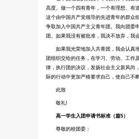
高度。做一个四有青年，一个有理想、有
这个由中国共产党领导的先进青年的群众组
争取加入中国共产主义青年团。我向团委
团。如果我没有被批准，我决不放弃，我
如果我光荣地加入共青团，我会认真
团组织交给的任务，在学习、劳动、工作
律，执行团的决议，发扬社会主义新风尚
际的行动中更加严格要求自己，使自己不
此致
敬礼!
高一学生入团申请书标准（篇5）
尊敬的校团委：