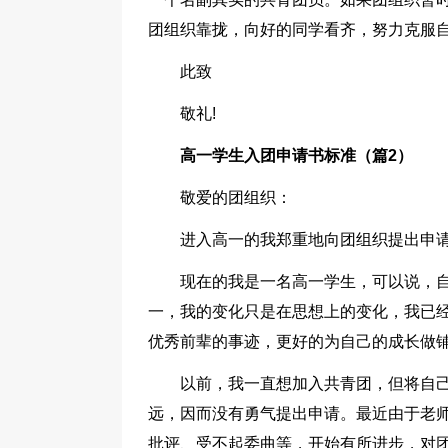
团组织靠拢，向好的同学看齐，努力克服
此致
敬礼!
高一学生入团申请书标准（篇2）
敬爱的团组织：
进入高一的我郑重地向团组织提出申
现在的我是一名高一学生，可以说，
一，我的变化只是在思想上的变化，我已
优秀前辈的事迹，更好的为自己的成长做
以前，我一直想加入共青团，但将自
远，因而没有勇气提出申请。最近由于老
批评、受不起委曲等，开始有所进步，对