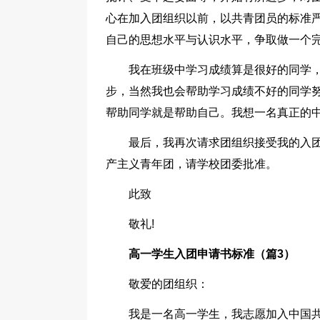
心在加入团组织以前，以共青团员的标准
自己的思想水平与认识水平，争取做一个
我在班级中学习成绩算是很好的同学
步，当然我也会帮助学习成绩不好的同学
帮助同学就是帮助自己。我想一名真正的中
最后，我再次请求团组织接受我的入
产主义青年团，请学校团委批准。
此致
敬礼!
高一学生入团申请书标准（篇3）
敬爱的团组织：
我是一名高一学生，我志愿加入中国