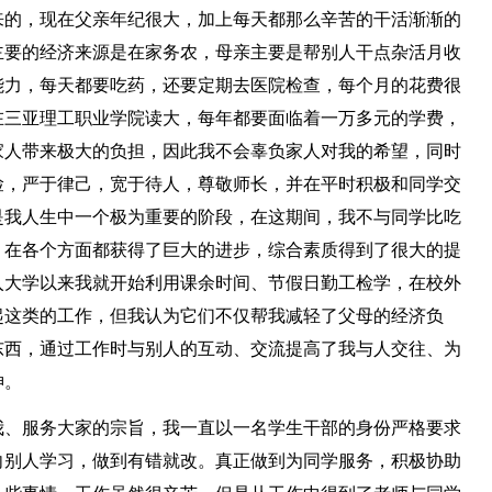
来的，现在父亲年纪很大，加上每天都那么辛苦的干活渐渐的
主要的经济来源是在家务农，母亲主要是帮别人干点杂活月收
能力，每天都要吃药，还要定期去医院检查，每个月的花费很
在三亚理工职业学院读大，每年都要面临着一万多元的学费，
家人带来极大的负担，因此我不会辜负家人对我的希望，同时
俭，严于律己，宽于待人，尊敬师长，并在平时积极和同学交
是我人生中一个极为重要的阶段，在这期间，我不与同学比吃
，在各个方面都获得了巨大的进步，综合素质得到了很大的提
入大学以来我就开始利用课余时间、节假日勤工检学，在校外
起这类的工作，但我认为它们不仅帮我减轻了父母的经济负
东西，通过工作时与别人的互动、交流提高了我与人交往、为
神。
我、服务大家的宗旨，我一直以一名学生干部的身份严格要求
向别人学习，做到有错就改。真正做到为同学服务，积极协助