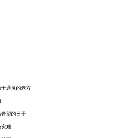
助于通灵的老方
肉
满希望的日子
场灾难