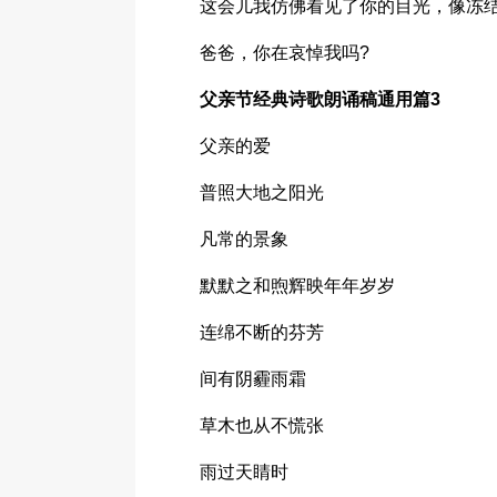
这会儿我仿佛看见了你的目光，像冻
爸爸，你在哀悼我吗?
父亲节经典诗歌朗诵稿通用篇3
父亲的爱
普照大地之阳光
凡常的景象
默默之和煦辉映年年岁岁
连绵不断的芬芳
间有阴霾雨霜
草木也从不慌张
雨过天睛时