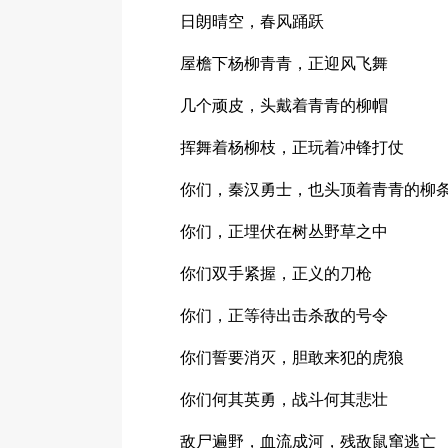
日朗晴空，春风踊跃
屋檐下杨柳青青，正迎风飞舞
几个顽皮，头戴着青青的柳帽
挥舞着杨柳枝，正玩着冲锋打仗
你们，秦汉勇士，也头顶着青青的柳
你们，正埋伏在树丛野草之中
你们双手紧握，正义的刀枪
你们，正等待出击杀敌的号令
你们誓要消灭，胆敢来犯的虎狼
你们何其英勇，战斗何其悲壮
敌尸遍野，血流成河，残敌鼠窜逃亡