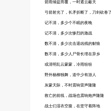
箭雨倾盆而覆，一时遮云蔽天
弓箭射光了，长矛折断了，刀剑砍卷
记不清，多少个不眠的夜晚
记不清，多少次惨烈的激战
数不清，多少次击退凶残的豺狼
数不清，多少人尸骨长埋在异乡
或清明乱云蒙蒙，冷雨纷纷
野外杨柳独舞，道中少有游人
灰蒙天际，不时震响雷声隆隆
救亡的前线，战场也震响炮声隆隆
战士们湿衣空腹，在坚守着阵地