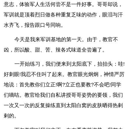
意志，体验军人生活何尝不是一件好事。哥哥却说，
军训就是顶着烈日做各种重复乏味的动作，眼泪与汗
水齐飞，报告跟口号同响。
今天是我来军训基地的第一天。由于，教官不
凶，所以酸、甜、苦、辣各式味道全尝遍了。
一开始练习，我们便来到太阳底下，抬抬头：哇!
好刺眼!我忍不住叫了起来。教官眼光炯炯，神情严厉
地说：首先教你们立正!啊?立正也要教?不会吧!同学
们嘀咕。教官给我们自私讲授哥哥姿势的要领，我们
一次又一次的反复操练直到太阳白窝的皮肤晒得热剌
剌的。