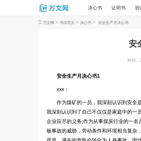
决心书
证明书
协
>
>
>
万文网
书信范文
决心书
安全生产月决心书
安
时间：
安全生产月决心书1
xxx：
作为煤矿的一员，我深刻认识到安全是
我深刻认识到了自己不仅仅是家庭中的一
企业应尽的义务;作为从事煤炭行业的一名
板事故的威胁，劳动条件和环境相当复杂
疏忽，潜在的危险会转化为人身事故。因