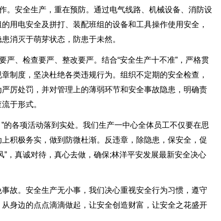
工作。安全生产，重在预防。通过电气线路、机械设备、消防设
组的用电安全及拼打、装配班组的设备和工具操作使用安全，
隐患消灭于萌芽状态，防患于未然。
度要严、检查要严、整改要严。结合“安全生产十不准”，严格贯
规章制度，坚决杜绝各类违规行为。组织不定期的安全检查，
为严厉处罚，并对管理上的薄弱环节和安全事故隐患，明确责
查流于形式。
全月”的各项活动落到实处。我们生产一中心全体员工不仅要在思
动上积极务实，做到防微杜渐。反违章，除隐患，保安全，促
风”，真诚对待，真心去做，确保;林洋平安发展最新安全决心
免事故。安全生产无小事，我们决心重视安全行为习惯，遵守
，从身边的点点滴滴做起，让安全创造财富，让安全之花盛开