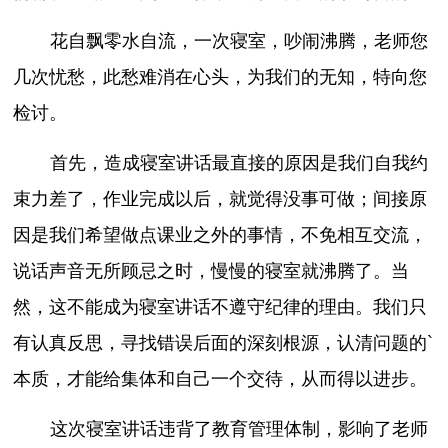
花自飘零水自流，一次寝室，吵闹沸腾，老师您
几次忧愁，此愁难消在心头，为我们的无知，特向您
检讨。
首先，造成寝室讲话最直接的原因是我们自我约
束力差了，作业完成以后，就觉得没事可做；间接原
因是我们希望做点课业之外的事情，不免相互交流，
说话声音无所顾忌之时，慢慢的寝室就沸腾了。当
然，这不能成为寝室讲话不遵守纪律的理由。我们只
有认真反思，寻找错误后面的深刻根源，认清问题的`
本质，才能给集体和自己一个交待，从而得以进步。
这次寝室讲话违背了教育管理体制，影响了老师