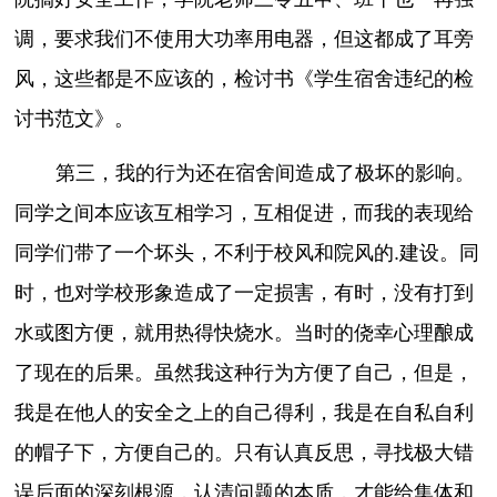
调，要求我们不使用大功率用电器，但这都成了耳旁
风，这些都是不应该的，检讨书《学生宿舍违纪的检
讨书范文》。
第三，我的行为还在宿舍间造成了极坏的影响。
同学之间本应该互相学习，互相促进，而我的表现给
同学们带了一个坏头，不利于校风和院风的.建设。同
时，也对学校形象造成了一定损害，有时，没有打到
水或图方便，就用热得快烧水。当时的侥幸心理酿成
了现在的后果。虽然我这种行为方便了自己，但是，
我是在他人的安全之上的自己得利，我是在自私自利
的帽子下，方便自己的。只有认真反思，寻找极大错
误后面的深刻根源，认清问题的本质，才能给集体和