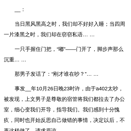
__：
当日黑风黑高之时，我们却不好好入睡；当四周
一片漆黑之时，我们却在窃窃私语… …
一只手握住门把，“嘟”——门开了，脚步声那么
沉重… …
那男子发话了：“刚才谁在吵？”… …
事发__年10月26日晚23时许，由于a402太吵，
被发现，上文男子是尊敬的宿管将我们都拉去了办公
室，细心变我们开导，指导我们。我们感到十分愧
疚，同时也开始反思自己做错的事情，决定以后，不
再这样做了，请求原谅。