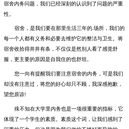
宿舍内务问题，我们已经深刻的认识到了问题的严重
性。
宿舍，是我们要在那里生活三年的.场所，我们的
每一个人都有义务和必要去维护它的整洁与卫生。将
宿舍收拾得井井有条，不仅仅是然别人看了感觉舒
服，更主要的原因是自我住的也舒坦。
您一向有提醒我们要注意宿舍的内务，可是我们
却没有注意过，将您的好心却只不顾，我深感抱歉，
望您原谅!
殊不知在大学里内务也是一项很重要的指标，它
体现了一个学生的素质。素质这个词，让我们感到了