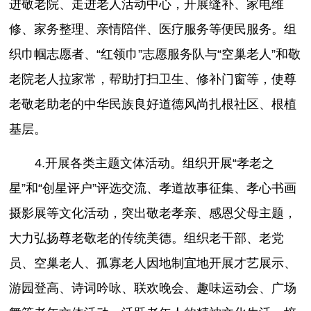
进敬老院、走进老人活动中心，开展缝补、家电维
修、家务整理、亲情陪伴、医疗服务等便民服务。组
织巾帼志愿者、“红领巾”志愿服务队与“空巢老人”和敬
老院老人拉家常，帮助打扫卫生、修补门窗等，使尊
老敬老助老的中华民族良好道德风尚扎根社区、根植
基层。
4.开展各类主题文体活动。组织开展“孝老之
星”和“创星评户”评选交流、孝道故事征集、孝心书画
摄影展等文化活动，突出敬老孝亲、感恩父母主题，
大力弘扬尊老敬老的传统美德。组织老干部、老党
员、空巢老人、孤寡老人因地制宜地开展才艺展示、
游园登高、诗词吟咏、联欢晚会、趣味运动会、广场