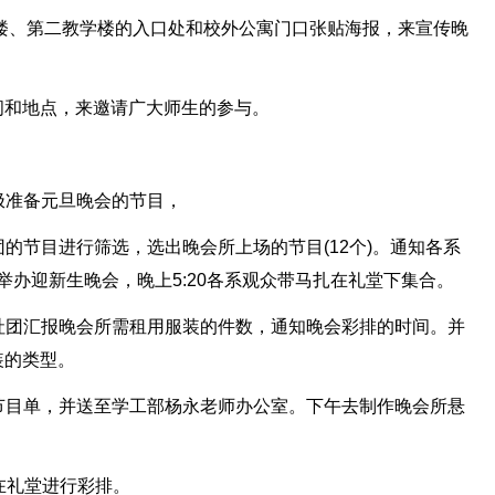
学楼、第二教学楼的入口处和校外公寓门口张贴海报，来宣传晚
间和地点，来邀请广大师生的参与。
积极准备元旦晚会的节目，
社团的节目进行筛选，选出晚会所上场的节目(12个)。通知各系
堂举办迎新生晚会，晚上5:20各系观众带马扎在礼堂下集合。
堂各社团汇报晚会所需租用服装的件数，通知晚会彩排的时间。并
装的类型。
表演节目单，并送至学工部杨永老师办公室。下午去制作晚会所悬
0点在礼堂进行彩排。