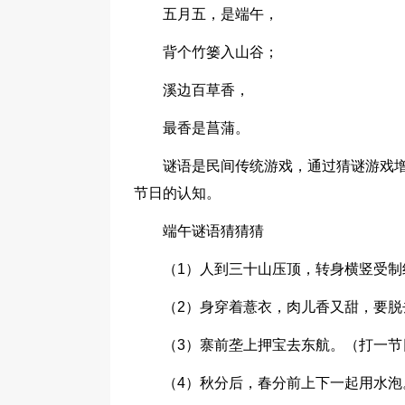
五月五，是端午，
背个竹篓入山谷；
溪边百草香，
最香是菖蒲。
谜语是民间传统游戏，通过猜谜游戏
节日的认知。
端午谜语猜猜猜
（1）人到三十山压顶，转身横竖受制
（2）身穿着薏衣，肉儿香又甜，要
（3）寨前垄上押宝去东航。（打一节
（4）秋分后，春分前上下一起用水泡