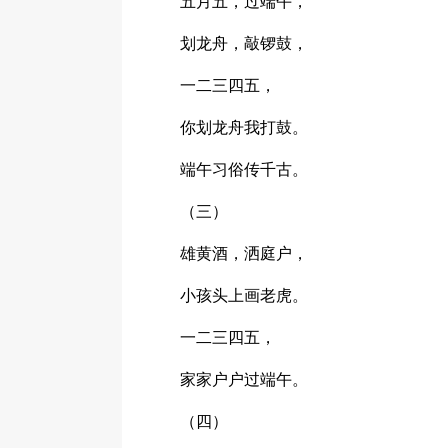
五月五，过端午，
划龙舟，敲锣鼓，
一二三四五，
你划龙舟我打鼓。
端午习俗传千古。
（三）
雄黄酒，洒庭户，
小孩头上画老虎。
一二三四五，
家家户户过端午。
（四）