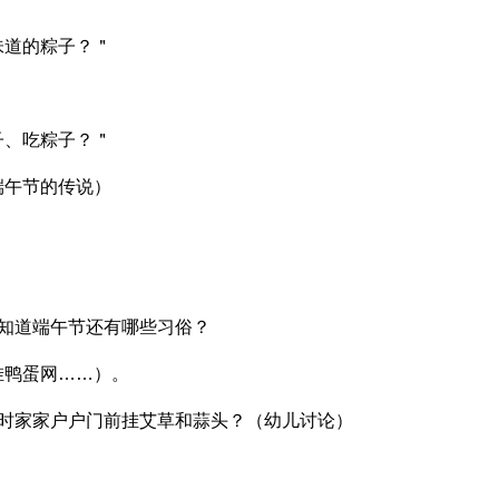
味道的粽子？＂
子、吃粽子？＂
端午节的传说）
知道端午节还有哪些习俗？
挂鸭蛋网……）。
节时家家户户门前挂艾草和蒜头？（幼儿讨论）