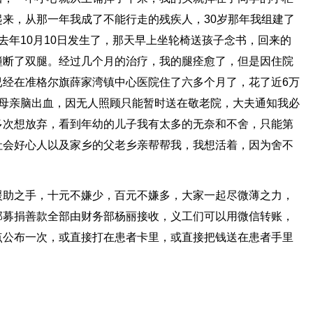
来，从那一年我成了不能行走的残疾人，30岁那年我组建了
去年10月10日发生了，那天早上坐轮椅送孩子念书，回来的
撞断了双腿。经过几个月的治疗，我的腿痊愈了，但是因住院
已经在准格尔旗薛家湾镇中心医院住了六多个月了，花了近6万
的母亲脑出血，因无人照顾只能暂时送在敬老院，大夫通知我必
多次想放弃，看到年幼的儿子我有太多的无奈和不舍，只能第
社会好心人以及家乡的父老乡亲帮帮我，我想活着，因为舍不
援助之手，十元不嫌少，百元不嫌多，大家一起尽微薄之力，
部募捐善款全部由财务部杨丽接收，义工们可以用微信转账，
点公布一次，或直接打在患者卡里，或直接把钱送在患者手里