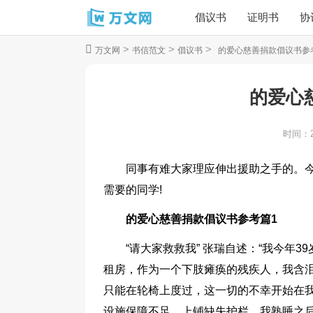
倡议书
证明书
协
>
>
>
万文网
书信范文
倡议书
的爱心慈善捐款倡议书参
的爱心
时间：
同事有难大家理应伸出援助之手的。
需要的同学!
的爱心慈善捐款倡议书参考篇1
“请大家救救我” 张瑞自述：“我今年
租房，作为一个下肢瘫痪的残疾人，我含
只能在轮椅上度过，这一切的不幸开始在我
设施保障不足，上铺缺失护栏，我熟睡之