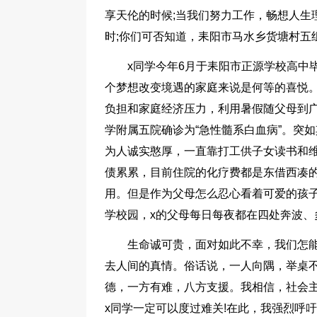
享天伦的时候;当我们努力工作，畅想人生
时;你们可否知道，耒阳市马水乡货塘村五
x同学今年6月于耒阳市正源学校高中
个梦想改变境遇的家庭来说是何等的喜悦
负担和家庭经济压力，利用暑假随父母到广东
学附属五院确诊为“急性髓系白血病”。突
为人诚实憨厚，一直靠打工供子女读书和
债累累，目前住院的化疗费都是东借西凑的
用。但是作为父母怎么忍心看着可爱的孩
学校园，x的父母每日每夜都在四处奔波、
生命诚可贵，面对如此不幸，我们怎
去人间的真情。俗话说，一人向隅，举桌不
德，一方有难，八方支援。我相信，社会主
x同学一定可以度过难关!在此，我强烈呼