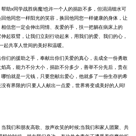
帮助x同学战胜病魔!也许一个人的捐款不多，但涓涓细水可
换回他同您一样阳光的笑容，换回他同您一样健康的身体，让
。相信您一定会伸出同情、友爱的手，扶一把躺在病床上的
家伸起双臂，让我们立刻行动起来，用我们的爱、我们的心，
一起共享人世间的美好和温暖。
出你们的援助之手，奉献出你们关爱的真心，去成全一份勇敢
火焰高，能力不分大小，捐款不分多少，善举不分先后，贵在
。哪怕就是一元钱，只要您献出爱心，他就多了一份生存的希
没有界限的!只要人人献出一点爱，世界将变成美好的人间!
当我们和朋友高歌、放声欢笑的时候;当我们和家人团聚、共