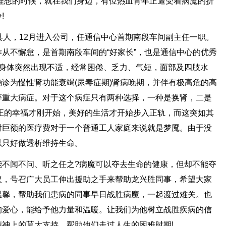
理想的时候，就在我们身边，有位热血青年正遭受着病魔的折
!
县人，12月进入公司，任通信中心首期南段车间副主任一职。
从不懈怠，是首期南段车间的“好家长”，也是通信中心的优秀
月身体突然出现不适，经常困倦、乏力、气短，面部及四肢水
诊为慢性肾功能衰竭(尿毒症期)肾病晚期，并伴有极高危的高
等重大病症。对于这个病症只有两种选择，一种是换肾，二是
真正的幸福才刚开始，美好的生活才开始步入正轨，而这突如其
对巨额的医疗费对于一个普通工人家庭来说就是梦魇。由于没
以只好做透析维持生命。
能不闻不问、听之任之?病魔可以夺去生命的健康，但却不能夺
议，号召广大员工伸出援助之手来帮助龙兴胜同事，希望大家
温馨，帮助我们患病的同事早日战胜病魔，一起渡过难关。也
的爱心，能给予他力量和温暖。让我们为他树立战胜疾病的信
神上的莫大支持，帮助他们走过人生的困难时期!