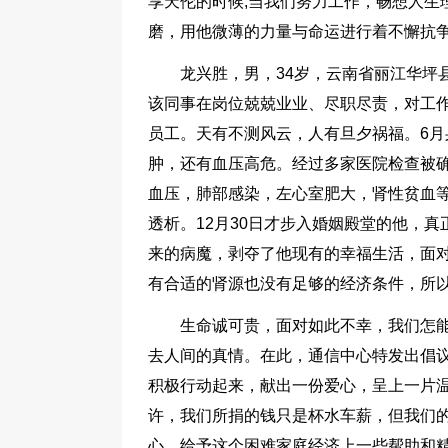
享天伦的时候;当我们努力工作，畅想人生
磨，用他微薄的力量与命运进行着不懈抗争
龙兴胜，男，34岁，云南省丽江华坪
该同事在岗位兢兢业业、尽职尽责，对工作
员工。天有不测风云，人有旦夕祸福。6
肿，还有血压高危。经过多家医院检查被确
血压，肺部感染，左心室肥大，肾性贫血
透析。12月30日才步入婚姻殿堂的他，
来的病魔，剥夺了他现有的幸福生活，面
有合适的肾源也没有足够的经济条件，所
生命诚可贵，面对如此不幸，我们怎
去人间的真情。在此，通信中心特发出倡
积极行动起来，献出一份爱心，呈上一片
许，我们所捐的钱只是杯水车薪，但我们
心，给予这个困难家庭经济上一些帮助和精