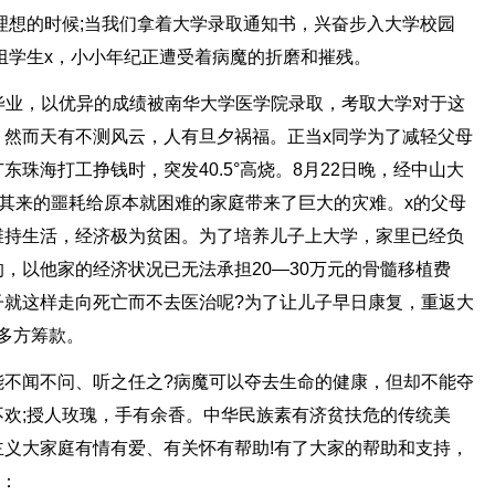
理想的时候;当我们拿着大学录取通知书，兴奋步入大学校园
组学生x，小小年纪正遭受着病魔的折磨和摧残。
毕业，以优异的成绩被南华大学医学院录取，考取大学对于这
。然而天有不测风云，人有旦夕祸福。正当x同学为了减轻父母
珠海打工挣钱时，突发40.5°高烧。8月22日晚，经中山大
如其来的噩耗给原本就困难的家庭带来了巨大的灾难。x的父母
维持生活，经济极为贫困。为了培养儿子上大学，家里已经负
，以他家的经济状况已无法承担20—30万元的骨髓移植费
子就这样走向死亡而不去医治呢?为了让儿子早日康复，重返大
多方筹款。
能不闻不问、听之任之?病魔可以夺去生命的健康，但却不能夺
欢;授人玫瑰，手有余香。中华民族素有济贫扶危的传统美
义大家庭有情有爱、有关怀有帮助!有了大家的帮助和支持，
吁：