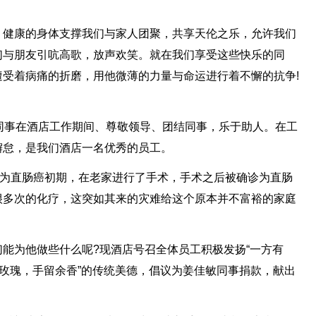
。健康的身体支撑我们与家人团聚，共享天伦之乐，允许我们
们与朋友引吭高歌，放声欢笑。就在我们享受这些快乐的同
受着病痛的折磨，用他微薄的力量与命运进行着不懈的抗争!
。
同事在酒店工作期间、尊敬领导、团结同事，乐于助人。在工
懈怠，是我们酒店一名优秀的员工。
断为直肠癌初期，在老家进行了手术，手术之后被确诊为直肠
很多次的化疗，这突如其来的灾难给这个原本并不富裕的家庭
能为他做些什么呢?现酒店号召全体员工积极发扬“一方有
人玫瑰，手留余香”的传统美德，倡议为姜佳敏同事捐款，献出