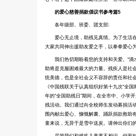
的爱心慈善捐款倡议书参考篇5
各年级部、班委、团支部:
爱心无止境，助残见真情。为了生活
大家共同伸出援助友爱之手，以拳拳爱心
我们热切期盼着您的支持和关爱。“滴
助将是克服困难最大的力量。残疾人是社
统美德，也是全社会义不容辞的责任和社
《中国残联关于认真组织好第十九次“全国
年的“全国助残日”期间，在全市中、小学开
残活动。我们通过向全校师生发动募捐活
围内献出爱心、慷慨解囊、踊跃捐款救助
童来说，无异于是雪中送炭。请伸出你们
尽管我们和残疾儿童素不相识，但面