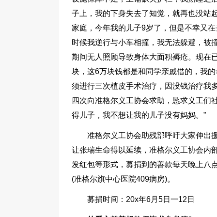
子上，我的下身失去了知觉，就再也没站起
家庭，今年我的儿子9岁了，但是不幸又在
时候我逆行与小车相撞，我无法躲避，被
期间无人照顾导致身体大面积褥疮。现在
块，这6万块钱都是和同学亲戚借的，我
须进行三次植皮手术治疗，因没钱治疗我
四次向准格尔义工协会求助，恳求义工们
得儿子，我不想让我的儿子没有妈妈。”
准格尔义工协会助残部呼吁大家伸出
让张瑞生命得以延续，准格尔义工协会内
发红包等形式，募捐到的善款每天晚上八
(准格尔旗中心医院409病房)。
募捐时间：20x年6月5日一12日