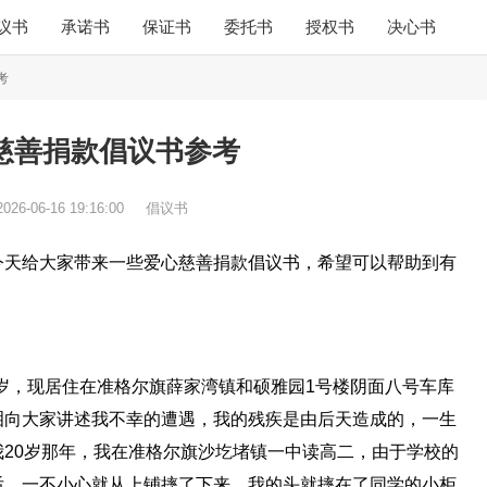
议书
承诺书
保证书
委托书
授权书
决心书
考
慈善捐款倡议书参考
2026-06-16 19:16:00
倡议书
今天给大家带来一些爱心慈善捐款倡议书，希望可以帮助到有
39岁，现居住在准格尔旗薛家湾镇和硕雅园1号楼阴面八号车库
泪向大家讲述我不幸的遭遇，我的残疾是由后天造成的，一生
20岁那年，我在准格尔旗沙圪堵镇一中读高二，由于学校的
后，一不小心就从上铺摔了下来，我的头就摔在了同学的小柜