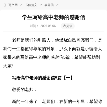
>
>
>
万文网
书信范文
表扬信
学生写给高中老师的感谢信
时间：
2026-06-06
表扬信
19:19:52
老师是我们的引路人，他燃烧自己照亮我们，是
我们一生都值得尊敬的对象，那么下面就是小编给大
家带来的写给高中老师的感谢信5篇，希望能帮助到
大家!
写给高中老师的感谢信5篇【一】
敬爱的老师：
新的一年来了，老师们，在新的一年里，希望你