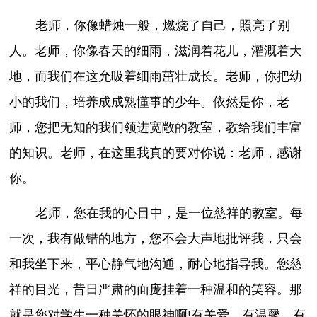
老师，你像蜡烛一般，燃烧了自己，照亮了别
人。老师，你像春天的细雨，滋润着花儿，灌溉着大
地，而我们在这允吸着细雨茁壮成长。老师，你把幼
小的我们，培养成成熟懂事的少年。依然是你，老
师，您把无知的我们领进宽敞的教室，教给我们丰富
的知识。老师，在这里我真的要对你说：老师，感谢
你。
老师，您在我的心目中，是一位慈祥的教室。每
一次，我有做错的地方，您不会大声地批评我，只会
和我坐下来，平心静气地沟通，耐心地指导我。您慈
祥的目光，昔日严肃的面庞挂着一种温和的笑容。那
就是您对学生一种关怀的眼神啊!有关爱，有温馨，有