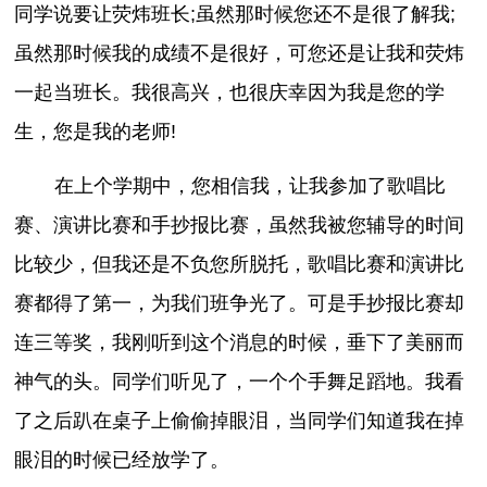
同学说要让荧炜班长;虽然那时候您还不是很了解我;
虽然那时候我的成绩不是很好，可您还是让我和荧炜
一起当班长。我很高兴，也很庆幸因为我是您的学
生，您是我的老师!
在上个学期中，您相信我，让我参加了歌唱比
赛、演讲比赛和手抄报比赛，虽然我被您辅导的时间
比较少，但我还是不负您所脱托，歌唱比赛和演讲比
赛都得了第一，为我们班争光了。可是手抄报比赛却
连三等奖，我刚听到这个消息的时候，垂下了美丽而
神气的头。同学们听见了，一个个手舞足蹈地。我看
了之后趴在桌子上偷偷掉眼泪，当同学们知道我在掉
眼泪的时候已经放学了。