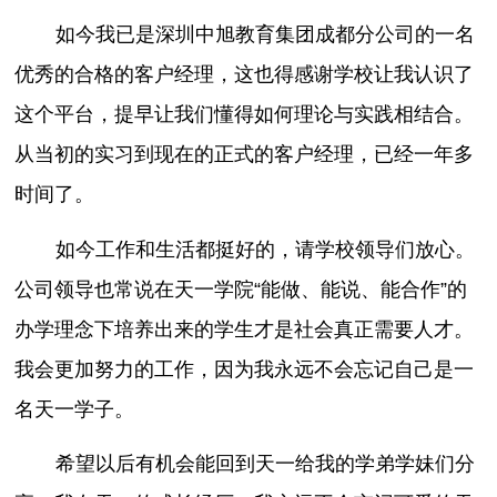
如今我已是深圳中旭教育集团成都分公司的一名
优秀的合格的客户经理，这也得感谢学校让我认识了
这个平台，提早让我们懂得如何理论与实践相结合。
从当初的实习到现在的正式的客户经理，已经一年多
时间了。
如今工作和生活都挺好的，请学校领导们放心。
公司领导也常说在天一学院“能做、能说、能合作”的
办学理念下培养出来的学生才是社会真正需要人才。
我会更加努力的工作，因为我永远不会忘记自己是一
名天一学子。
希望以后有机会能回到天一给我的学弟学妹们分