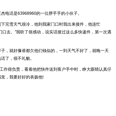
电话是63968960的一位胖乎乎的小伙子。
刚下完雪天气很冷，他到我家门口时我出来接件，他连忙
门口去。”我听了很感动，说实话接过这么多快递件，第一次遇
样子，就好像谁都欠他们钱似的，一到天气不好了，就晚一天
电话了，很不礼貌。
对工作很负责，看着他把快件送到客户手中时，睁大眼睛认真仔
觉，我要好好的表扬他!