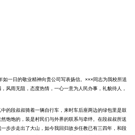
余年如一日的敬业精神向贵公司写表扬信。×××同志为我校所送
漏，风雨无阻，态度热情，一心一意为人民办事，礼貌待人，
忆中的段叔叔骑着一辆自行车，来时车后座两边的绿包里是鼓
依然饱饱的，装是村民们与外界的联系与牵绊。在段叔叔所送
我一步步走出了大山，如今我回归故乡任教已有三四年，和段