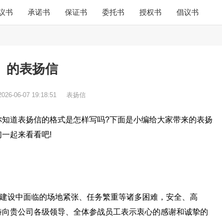
议书
承诺书
保证书
委托书
授权书
倡议书
的表扬信
2026-06-07 19:18:51
表扬信
你知道表扬信的格式是怎样写吗?下面是小编给大家带来的表扬
一起来看看吧!
程建设中面临的场地紧张、任务繁重等诸多困难，安全、高
特向贵公司各级领导、全体参战员工表示衷心的感谢和诚挚的