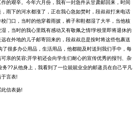
工作的艰辛。今年六月份，我有一封急件从甘肃邮回来，时间
美，雨下的河水都涨了，正在我心急如焚时，段叔叔打来电话
学校门口，当时的他穿着雨披，裤子和鞋都湿了大半，当他核
湿，当时的我心里既有感动又有敬佩之情!学校里即将退休的
是远在外地的儿子邮寄回来的，段叔叔总是按时将这些包裹送
们网购了很多办公用品，生活用品，他都能及时送到我们手中，每
可亲的笑容;开学初还会向学生们耐心的宣传优秀的报刊、杂
业务??从他身上，我看到了一位兢兢业业的邮递员在自己平凡
于言表!
此信表扬!