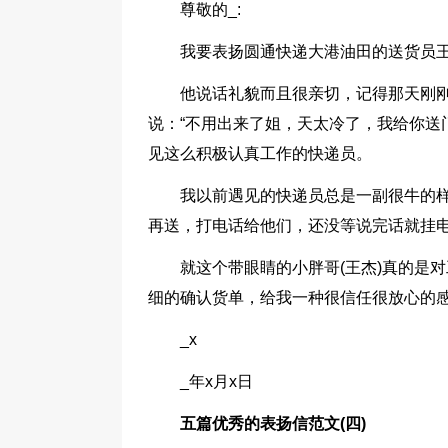
尊敬的_:
我要表扬圆通快递大港油田的送货员王杰
他说话礼貌而且很亲切，记得那天刚
说：“不用出来了姐，天太冷了，我给你送
见这么积极认真工作的快递员。
我以前遇见的快递员总是一副很牛的
再送，打电话给他们，还没等说完话就挂
就这个带眼睛的小胖哥(王杰)真的是
细的确认货单，给我一种很信任很放心的感
_x
_年x月x日
五篇优秀的表扬信范文(四)