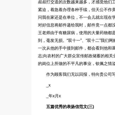
叔叔打交道的次数越来越多，才感觉他们
紧迫，着急着办理各种手续，但天公不作
问我在家还是在单位，不一会儿就出现在
对好信息将邮件递给我时，邮件竟一点都没
王老师由于有糖尿病，使用的大量药物都
到，毫发无损。“双十一”、“双十二”我
一次从他的手中接到邮件，都会看到他和蔼
志;向农村的广大群众宣传邮政储蓄的相关
的岗位上所做的不平凡的事业，钦佩之情溢
作为顾客我们无以回报，特向贵公司写
_x
_年x月x
五篇优秀的表扬信范文(三)