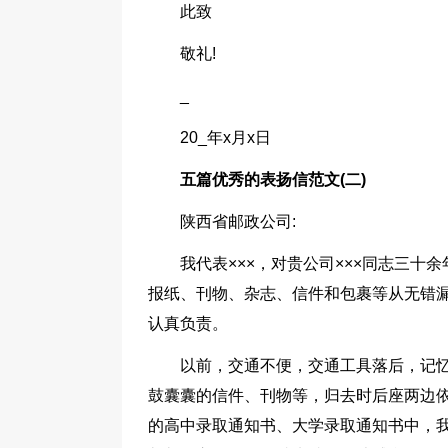
此致
敬礼!
_
20_年x月x日
五篇优秀的表扬信范文(二)
陕西省邮政公司:
我代表×××，对贵公司×××同志三十
报纸、刊物、杂志、信件和包裹等从无错
认真负责。
以前，交通不便，交通工具落后，记
鼓囊囊的信件、刊物等，归去时后座两边
的高中录取通知书、大学录取通知书中，